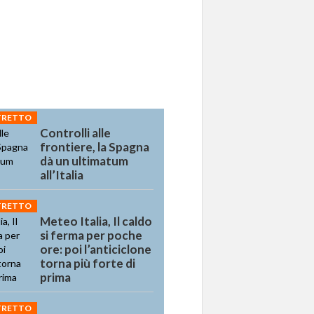
STRETTO
Controlli alle
frontiere, la Spagna
dà un ultimatum
all’Italia
STRETTO
Meteo Italia, Il caldo
si ferma per poche
ore: poi l’anticiclone
torna più forte di
prima
STRETTO