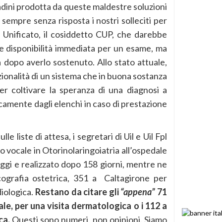
ttadini prodotta da queste maldestre soluzioni
 sempre senza risposta i nostri solleciti per
 Unificato, il cosiddetto CUP, che darebbe
te disponibilità immediata per un esame, ma
 dopo averlo sostenuto. Allo stato attuale,
azionalità di un sistema che in buona sostanza
r coltivare la speranza di una diagnosi a
camente dagli elenchi in caso di prestazione
le liste di attesa, i segretari di Uil e Uil Fpl
vocale in Otorinolaringoiatria all’ospedale
ggi e realizzato dopo 158 giorni, mentre ne
ografia ostetrica, 351 a Caltagirone per
diologica.
Restano da citare gli
“appena”
71
le, per una visita dermatologica o i 112 a
ca.
Questi sono numeri, non opinioni. Siamo