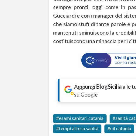
sempre pronti, oggi come in pas
Gucciardi e con i manager del sist
che siamo stufi di tante parole e p
mantenuti sminuiscono la credibilit
costituiscono una minaccia per i citt
Aggiungi
BlogSicilia
alle 
su Google
esami sanitari catania
sanità cat
tempi attesa sanità
uil catania