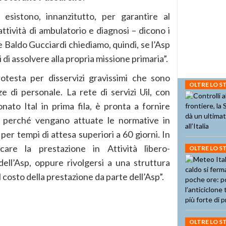
 esistono, innanzitutto, per garantire al
l’attività di ambulatorio e diagnosi – dicono i
le Baldo Gucciardi chiediamo, quindi, se l’Asp
 di assolvere alla propria missione primaria”.
otesta per disservizi gravissimi che sono
OLTRE LO 
ze di personale. La rete di servizi Uil, con
onato Ital in prima fila, è pronta a fornire
ni perché vengano attuate le normative in
er tempi di attesa superiori a 60 giorni. In
icare la prestazione in Attività libero-
OLTRE LO 
ell’Asp, oppure rivolgersi a una struttura
costo della prestazione da parte dell’Asp”.
OLTRE LO 