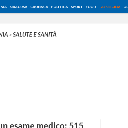
NIA
SIRACUSA
CRONACA
POLITICA
SPORT
FOOD
TALK SICILIA
OL
NIA
» SALUTE E SANITÀ
r un esame medico: 515