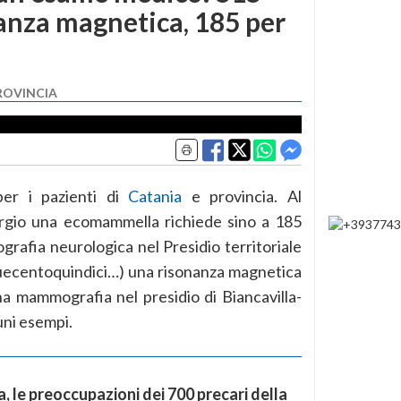
nanza magnetica, 185 per
PROVINCIA
per i pazienti di
Catania
e provincia. Al
orgio una ecomammella richiede sino a 185
ografia neurologica nel Presidio territoriale
quecentoquindici…) una risonanza magnetica
a mammografia nel presidio di Biancavilla-
uni esempi.
lia, le preoccupazioni dei 700 precari della