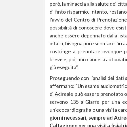
però, la minaccia alla salute dei ci
di finto risparmio. Intanto, restano
l’avvio del Centro di Prenotazione
possibilità di conoscere dove esis
anche essere depennato dalla lista
infatti, bisogna pure scontare l’irr
costringe a prenotare ovunque pe
breve e, poi, non cancella automati
già eseguita”.
Proseguendo con l’analisi dei dati sul
affermano: “Un esame audiometrico 
di Acireale può essere prenotato o
servono 135 a Giarre per una ec
un’ecocardiografia o una visita car
giorni necessari, sempre ad Acirea
Caltagirone per una visita fisiatri