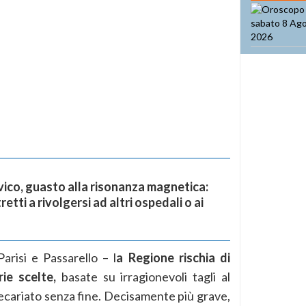
ico, guasto alla risonanza magnetica:
retti a rivolgersi ad altri ospedali o ai
risi e Passarello – l
a Regione rischia di
ie scelte,
basate su irragionevoli tagli al
recariato senza fine. Decisamente più grave,