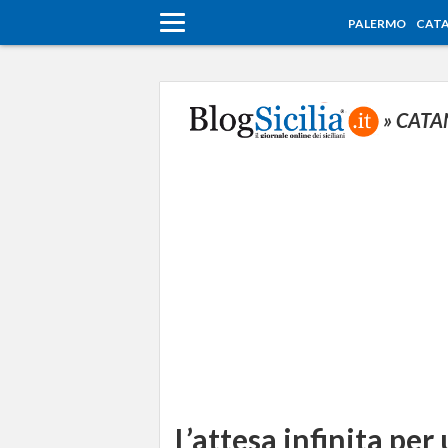
PALERMO
CATA
» CATA
L’attesa infinita pe