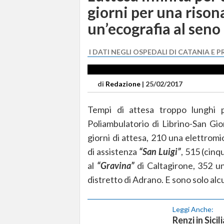
giorni per una riso
un’ecografia al seno
I DATI NEGLI OSPEDALI DI CATANIA E 
di
Redazione
|
25/02/2017
Tempi di attesa troppo lunghi 
Poliambulatorio di Librino-San Gi
giorni di attesa, 210 una elettromi
di assistenza
“San Luigi”
, 515 (cin
al
“Gravina”
di Caltagirone, 352 un
distretto di Adrano. E sono solo alc
Leggi Anche:
Renzi in Sici