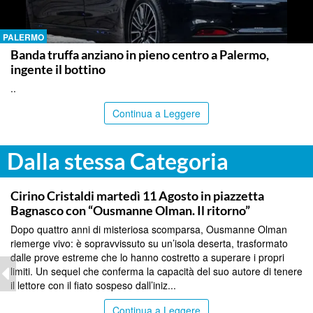
PALERMO
Banda truffa anziano in pieno centro a Palermo,
ingente il bottino
..
Continua a Leggere
Dalla stessa Categoria
COMMUNITY
Cirino Cristaldi martedì 11 Agosto in piazzetta
Bagnasco con “Ousmanne Olman. Il ritorno”
Dopo quattro anni di misteriosa scomparsa, Ousmanne Olman
riemerge vivo: è sopravvissuto su un’isola deserta, trasformato
dalle prove estreme che lo hanno costretto a superare i propri
limiti. Un sequel che conferma la capacità del suo autore di tenere
il lettore con il fiato sospeso dall’iniz...
Continua a Leggere