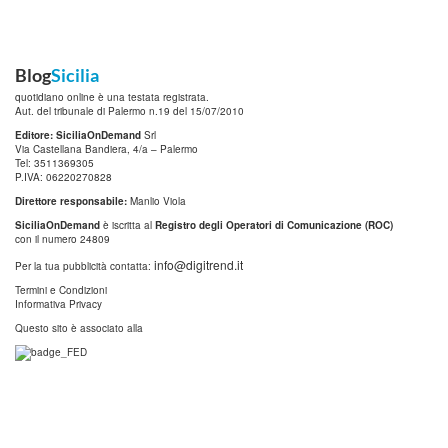
Blog
Sicilia
quotidiano online è una testata registrata.
Aut. del tribunale di Palermo n.19 del 15/07/2010
Editore: SiciliaOnDemand
Srl
Via Castellana Bandiera, 4/a – Palermo
Tel: 3511369305
P.IVA: 06220270828
Direttore responsabile:
Manlio Viola
SiciliaOnDemand
è iscritta al
Registro degli Operatori di Comunicazione (ROC)
con il numero 24809
info@digitrend.it
Per la tua pubblicità contatta:
Termini e Condizioni
Informativa Privacy
Questo sito è associato alla