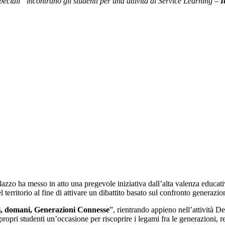
peciali” incontrano gli studenti per una attività di
Service Learning –
I
zzo ha messo in atto una pregevole iniziativa dall’alta valenza educativ
l territorio al fine di attivare un dibattito basato sul confronto generazi
gi, domani, Generazioni Connesse
”, rientrando appieno nell’attività 
ropri studenti un’occasione per riscoprire i legami fra le generazioni, ren