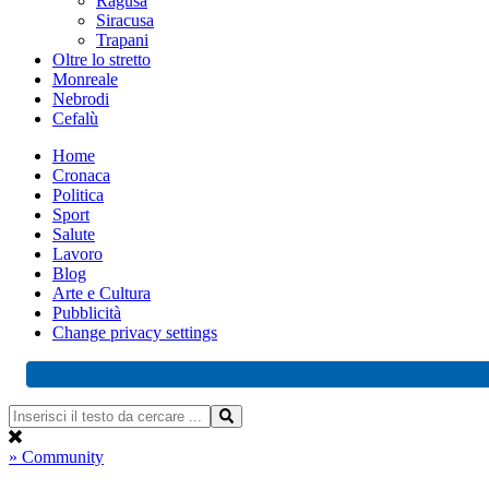
Ragusa
Siracusa
Trapani
Oltre lo stretto
Monreale
Nebrodi
Cefalù
Home
Cronaca
Politica
Sport
Salute
Lavoro
Blog
Arte e Cultura
Pubblicità
Change privacy settings
» Community