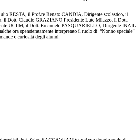
lio RESTA, il Prof.re Renato CANDIA, Dirigente scolastico, il
, il Dott. Claudio GRAZIANO Presidente Lute Milazzo, il Dott.
dente UCIIM, il Dott. Emanuele PASQUARIELLO, Dirigente INAIL
qualche ora spensieratamente interpretato il ruolo di “Nonno speciale”
domande e curiosità degli alunni.
 giornalisti dott. Salvo SACCA’ di AM tv, nel suo doppio ruolo di