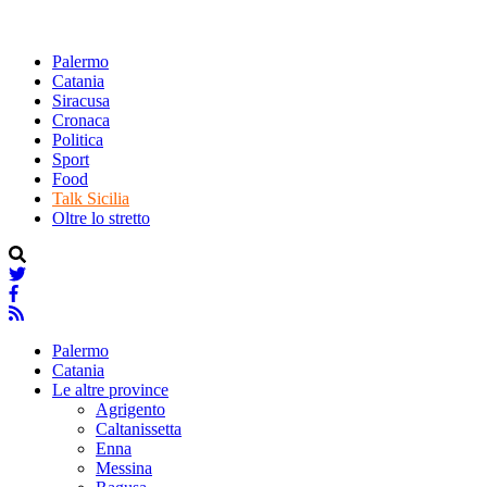
Palermo
Catania
Siracusa
Cronaca
Politica
Sport
Food
Talk Sicilia
Oltre lo stretto
Palermo
Catania
Le altre province
Agrigento
Caltanissetta
Enna
Messina