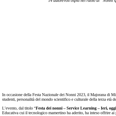
14 autorevoli ospiti nel ruolo di “Nonni s
In occasione della Festa Nazionale dei Nonni 2023, il Majorana di Mila
studenti, personalità del mondo scientifico e culturale della terza età de
L’evento, dal titolo “
Festa dei nonni – Service Learning – Ieri, og
Educativa cui il tecnologico mamertino ha aderito, ha inteso offrire ai p