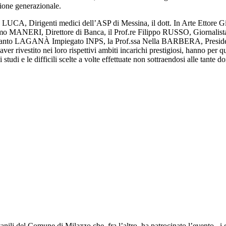
sione generazionale.
 Dirigenti medici dell’ASP di Messina, il dott. In Arte Ettore Giu
o MANERI, Direttore di Banca, il Prof.re Filippo RUSSO, Giornalista
 Santo LAGANÀ Impiegato INPS, la Prof.ssa Nella BARBERA, Presi
r rivestito nei loro rispettivi ambiti incarichi prestigiosi, hanno per 
 studi e le difficili scelte a volte effettuate non sottraendosi alle tante 
anili del Comune di Milazzo che, fra l’altro, ha patrocinato l’evento, i