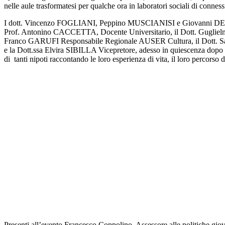
nelle aule trasformatesi per qualche ora in laboratori sociali di connes
I dott. Vincenzo FOGLIANI, Peppino MUSCIANISI e Giovanni DE LUCA,
Prof. Antonino CACCETTA, Docente Universitario, il Dott. Guglielm
Franco GARUFI Responsabile Regionale AUSER Cultura, il Dott.
e la Dott.ssa Elvira SIBILLA Vicepretore, adesso in quiescenza dopo ave
di tanti nipoti raccontando le loro esperienza di vita, il loro percorso di
Presenti all’evento Francesco Coppolino, Assessore alle politiche giov