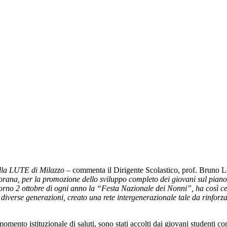
della LUTE di Milazzo
– commenta il Dirigente Scolastico, prof. Bruno 
na, per la promozione dello sviluppo completo dei giovani sul piano cog
giorno 2 ottobre di ogni anno la “Festa Nazionale dei Nonni”, ha così ce
iverse generazioni, creato una rete intergenerazionale tale da rinforzar
 momento istituzionale di saluti, sono stati accolti dai giovani studenti 