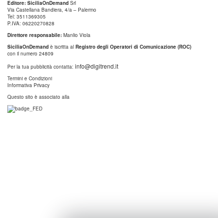
Editore: SiciliaOnDemand
Srl
Via Castellana Bandiera, 4/a – Palermo
Tel: 3511369305
P.IVA: 06220270828
Direttore responsabile:
Manlio Viola
SiciliaOnDemand
è iscritta al
Registro degli Operatori di Comunicazione (ROC)
con il numero 24809
info@digitrend.it
Per la tua pubblicità contatta:
Termini e Condizioni
Informativa Privacy
Questo sito è associato alla