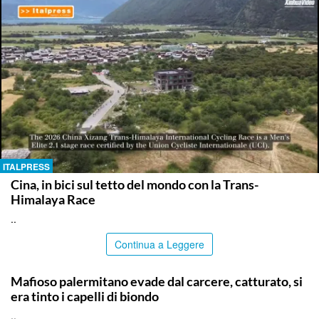
ITALPRESS
Cina, in bici sul tetto del mondo con la Trans-
Himalaya Race
..
Continua a Leggere
PALERMO
Mafioso palermitano evade dal carcere, catturato, si
era tinto i capelli di biondo
..