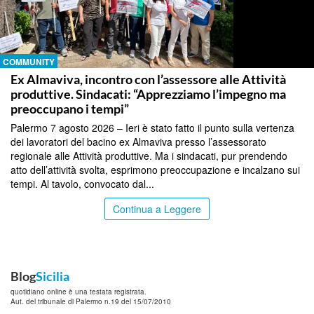
COMMUNITY
Ex Almaviva, incontro con l’assessore alle Attività
produttive. Sindacati: “Apprezziamo l’impegno ma
preoccupano i tempi”
Palermo 7 agosto 2026 – Ieri è stato fatto il punto sulla vertenza
dei lavoratori del bacino ex Almaviva presso l’assessorato
regionale alle Attività produttive. Ma i sindacati, pur prendendo
atto dell’attività svolta, esprimono preoccupazione e incalzano sui
tempi. Al tavolo, convocato dal...
Continua a Leggere
Blog
Sicilia
quotidiano online è una testata registrata.
Aut. del tribunale di Palermo n.19 del 15/07/2010