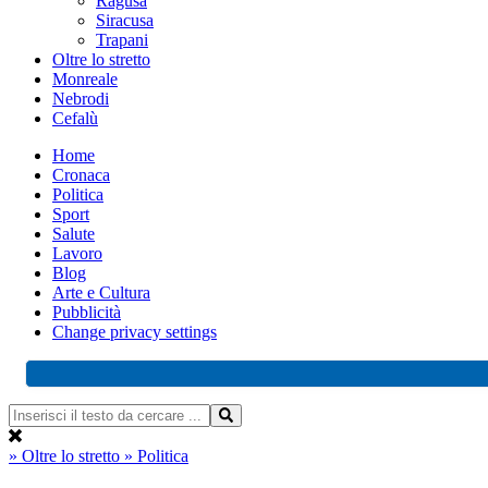
Ragusa
Siracusa
Trapani
Oltre lo stretto
Monreale
Nebrodi
Cefalù
Home
Cronaca
Politica
Sport
Salute
Lavoro
Blog
Arte e Cultura
Pubblicità
Change privacy settings
» Oltre lo stretto
» Politica