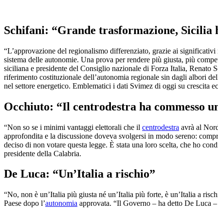
Schifani: “Grande trasformazione, Sicilia h
“L’approvazione del regionalismo differenziato, grazie ai significativi
sistema delle autonomie. Una prova per rendere più giusta, più competit
siciliana e presidente del Consiglio nazionale di Forza Italia, Renato S
riferimento costituzionale dell’autonomia regionale sin dagli albori d
nel settore energetico. Emblematici i dati Svimez di oggi su crescita e
Occhiuto: “Il centrodestra ha commesso u
“Non so se i minimi vantaggi elettorali che il
centrodestra
avrà al Nord
approfondita e la discussione doveva svolgersi in modo sereno: compr
deciso di non votare questa legge. È stata una loro scelta, che ho con
presidente della Calabria.
De Luca: “Un’Italia a rischio”
“No, non è un’Italia più giusta né un’Italia più forte, è un’Italia a 
Paese dopo l’
autonomia
approvata. “Il Governo – ha detto De Luca – 