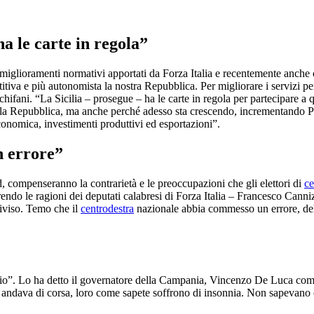
a le carte in regola”
 miglioramenti normativi apportati da Forza Italia e recentemente anche co
iva e più autonomista la nostra Repubblica. Per migliorare i servizi per 
chifani. “La Sicilia – prosegue – ha le carte in regola per partecipare a
ella Repubblica, ma anche perché adesso sta crescendo, incrementando Pi
conomica, investimenti produttivi ed esportazioni”.
n errore”
, compenseranno la contrarietà e le preoccupazioni che gli elettori di
ce
endo le ragioni dei deputati calabresi di Forza Italia – Francesco Ca
diviso. Temo che il
centrodestra
nazionale abbia commesso un errore, del
rischio”. Lo ha detto il governatore della Campania, Vincenzo De Luca co
andava di corsa, loro come sapete soffrono di insonnia. Non sapevano 