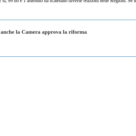
sì, 99 no e 1 astenuto ha scatenato diverse reazioni nelle Regioni. Se i
, anche la Camera approva la riforma