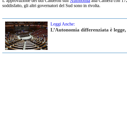
L’approvazione del ddl Calderoli sull’
Autonomia
alla Camera con 172 
soddisfatto, gli altri governatori del Sud sono in rivolta.
Leggi Anche:
L’Autonomia differenziata è legge