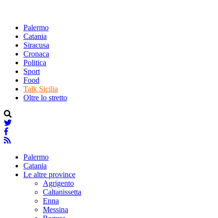
Palermo
Catania
Siracusa
Cronaca
Politica
Sport
Food
Talk Sicilia
Oltre lo stretto
Palermo
Catania
Le altre province
Agrigento
Caltanissetta
Enna
Messina