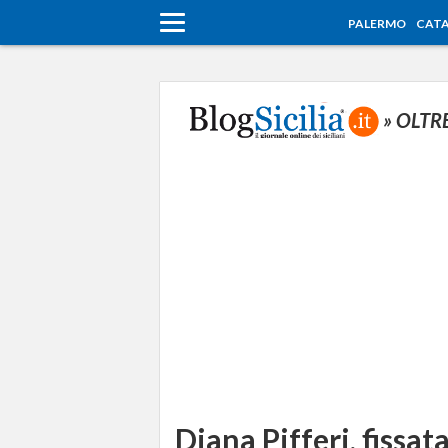
PALERMO
CATA
» OLTR
Diana Pifferi, fissata