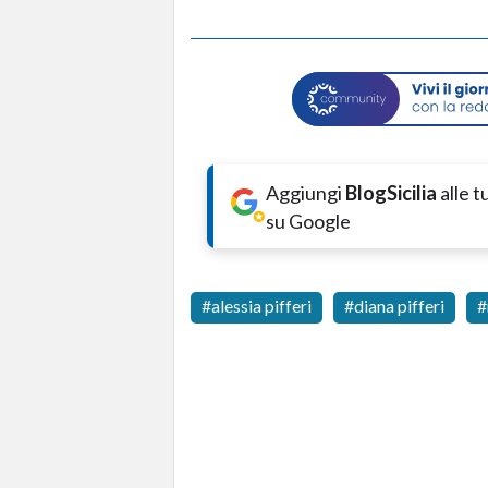
Aggiungi
BlogSicilia
alle 
su Google
alessia pifferi
diana pifferi