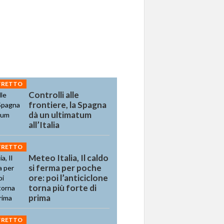
STRETTO
Controlli alle
frontiere, la Spagna
dà un ultimatum
all’Italia
STRETTO
Meteo Italia, Il caldo
si ferma per poche
ore: poi l’anticiclone
torna più forte di
prima
STRETTO