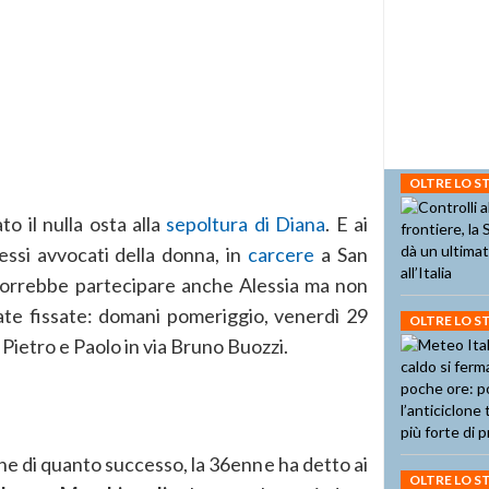
OLTRE LO 
to il nulla osta alla
sepoltura di Diana
. E ai
essi avvocati della donna, in
carcere
a San
vorrebbe partecipare anche Alessia ma non
ate fissate: domani pomeriggio, venerdì 29
OLTRE LO 
i Pietro e Paolo in via Bruno Buozzi.
one di quanto successo, la 36enne ha detto ai
OLTRE LO 