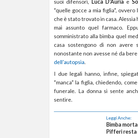
suoi difensori,
Luca D’Auria
e
So
“quelle gocce a mia figlia”, ovvero
che è stato trovato in casa. Alessia 
mai assunto quel farmaco. Eppu
somministrato alla bimba quel medi
casa sostengono di non avere se
nonostante non avesse né da bere 
dell’autopsia
.
I due legali hanno, infine, spieg
“manca” la figlia, chiedendo, come
funerale. La donna si sente anche
sentire.
Leggi Anche:
Bimba morta 
Pifferi resta