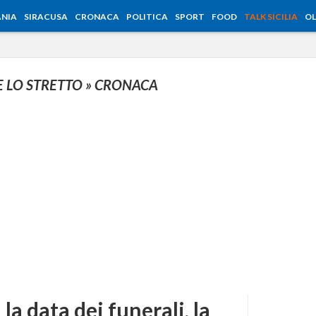
NIA
SIRACUSA
CRONACA
POLITICA
SPORT
FOOD
TALK SICILIA
OL
E LO STRETTO
» CRONACA
 la data dei funerali, la