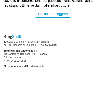
stazione di compressione del gasdotto Trans-Balkan. Non si
registrano vittime né danni alle infrastrutture....
Continua a Leggere
Blog
Sicilia
quotidiano online è una testata registrata.
Aut. del tribunale di Palermo n.19 del 15/07/2010
Editore: SiciliaOnDemand
Srl
Via Castellana Bandiera, 4/a – Palermo
Tel: 3511369305
P.IVA: 06220270828
Direttore responsabile:
Manlio Viola
SiciliaOnDemand
è iscritta al
Registro degli Operatori di Comunicazione (ROC)
con il numero 24809
info@digitrend.it
Per la tua pubblicità contatta:
Termini e Condizioni
Informativa Privacy
Questo sito è associato alla