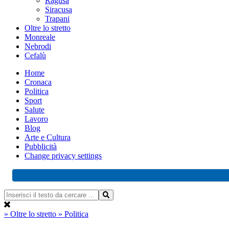
Ragusa
Siracusa
Trapani
Oltre lo stretto
Monreale
Nebrodi
Cefalù
Home
Cronaca
Politica
Sport
Salute
Lavoro
Blog
Arte e Cultura
Pubblicità
Change privacy settings
» Oltre lo stretto
» Politica