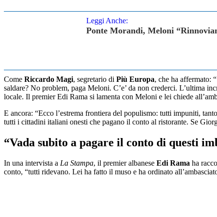
Leggi Anche:
Ponte Morandi, Meloni “Rinnoviamo
Come
Riccardo Magi
, segretario di
Più Europa
, che ha affermato: “
saldare? No problem, paga Meloni. C’e’ da non crederci. L’ultima incr
locale. Il premier Edi Rama si lamenta con Meloni e lei chiede all’amb
E ancora: “Ecco l’estrema frontiera del populismo: tutti impuniti, tanto
tutti i cittadini italiani onesti che pagano il conto al ristorante. Se Gio
“Vada subito a pagare il conto di questi imb
In una intervista a
La Stampa
, il premier albanese
Edi Rama
ha racco
conto, “tutti ridevano. Lei ha fatto il muso e ha ordinato all’ambasciato