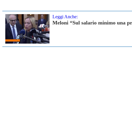
Leggi Anche:
Meloni “Sul salario minimo una pr