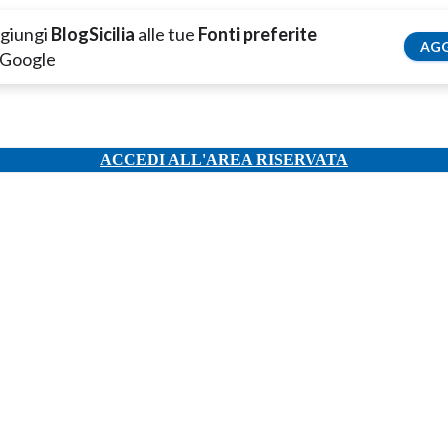
giungi
BlogSicilia
alle tue
Fonti preferite
AGG
 Google
ACCEDI ALL'AREA RISERVATA