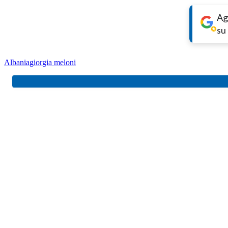
Ag
su
Albania
giorgia meloni