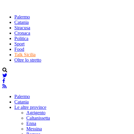
Palermo
Catania
Siracusa
Cronaca
Politica
Sport
Food
Talk Sicilia
Oltre lo stretto
Palermo
Catania
Le altre province
Agrigento
Caltanissetta
Enna
Messina