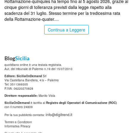
Rottamazione-quinquies ha tempo fino al 5 agosto 2026, grazie ai
cinque giorni di tolleranza previsti dalla legge rispetto alla
scadenza del 31 luglio. Stesso termine per la tredicesima rata
della Rottamazione-quater....
Continua a Leggere
Blog
Sicilia
quotidiano online è una testata registrata.
Aut. del tribunale di Palermo n.19 del 15/07/2010
Editore: SiciliaOnDemand
Srl
Via Castellana Bandiera, 4/a – Palermo
Tel: 3511369305
P.IVA: 06220270828
Direttore responsabile:
Manlio Viola
SiciliaOnDemand
è iscritta al
Registro degli Operatori di Comunicazione (ROC)
con il numero 24809
info@digitrend.it
Per la tua pubblicità contatta:
Termini e Condizioni
Informativa Privacy