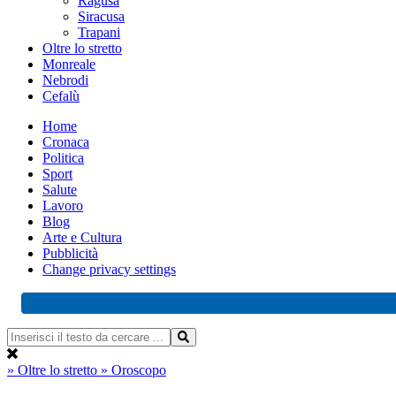
Ragusa
Siracusa
Trapani
Oltre lo stretto
Monreale
Nebrodi
Cefalù
Home
Cronaca
Politica
Sport
Salute
Lavoro
Blog
Arte e Cultura
Pubblicità
Change privacy settings
» Oltre lo stretto
» Oroscopo