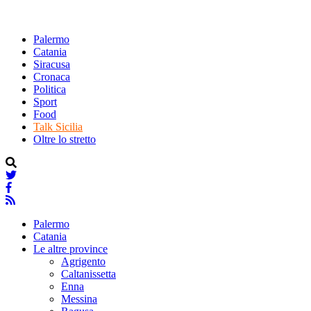
Palermo
Catania
Siracusa
Cronaca
Politica
Sport
Food
Talk Sicilia
Oltre lo stretto
Palermo
Catania
Le altre province
Agrigento
Caltanissetta
Enna
Messina