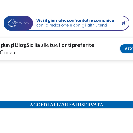
giungi
BlogSicilia
alle tue
Fonti preferite
AGG
 Google
ACCEDI ALL'AREA RISERVATA