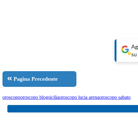
Ag
su
Pagina Precedente
oroscopo
oroscopo blogsicilia
oroscopo lucia arena
oroscopo sabato