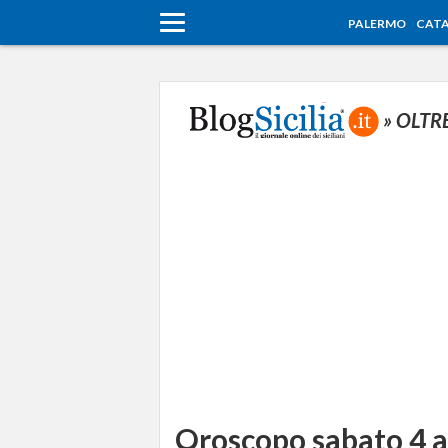
PALERMO
CATA
» OLTR
Oroscopo sabato 4 a