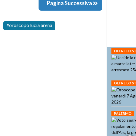
Pagina Successiva
oroscopo lucia arena
OLTRE LO 
OLTRE LO 
PALERMO