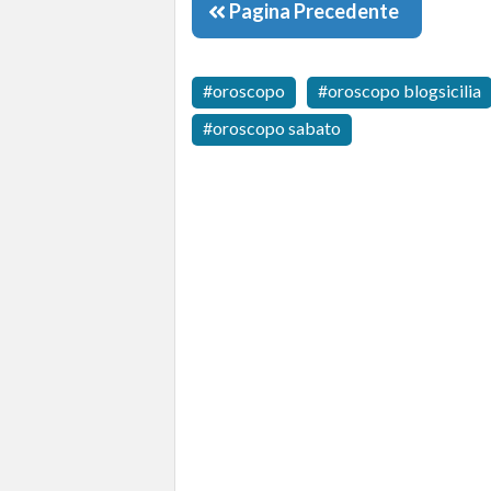
Pagina Precedente
oroscopo
oroscopo blogsicilia
oroscopo sabato