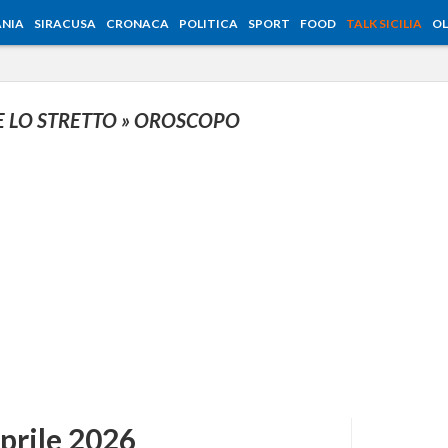
NIA
SIRACUSA
CRONACA
POLITICA
SPORT
FOOD
TALK SICILIA
OL
E LO STRETTO
» OROSCOPO
prile 2026