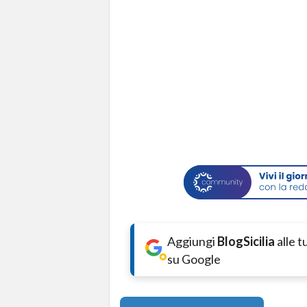
Aggiungi
BlogSicilia
alle 
su Google