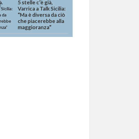
5 stelle c’è già,
Varrica a Talk Sicilia:
“Ma è diversa da ciò
che piacerebbe alla
maggioranza”