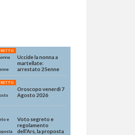
STRETTO
Uccide la nonna a
martellate:
arrestato 25enne
STRETTO
Oroscopo venerdì 7
Agosto 2026
Voto segreto e
regolamento
dell’Ars, la proposta