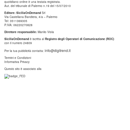
quotidiano online è una testata registrata.
Aut. del tribunale di Palermo n.19 del 15/07/2010
Editore: SiciliaOnDemand
Srl
Via Castellana Bandiera, 4/a – Palermo
Tel: 3511369305
P.IVA: 06220270828
Direttore responsabile:
Manlio Viola
SiciliaOnDemand
è iscritta al
Registro degli Operatori di Comunicazione (ROC)
con il numero 24809
info@digitrend.it
Per la tua pubblicità contatta:
Termini e Condizioni
Informativa Privacy
Questo sito è associato alla