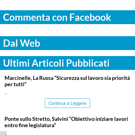
Commenta con Facebook
Dal Web
Ultimi Articoli Pubblicati
ITALPRESS
Marcinelle, La Russa “Sicurezza sul lavoro sia priorità
per tutti”
..
Continua a Leggere
ITALPRESS
Ponte sullo Stretto, Salvini “Obiettivo iniziare lavori
entro fine legislatura”
..