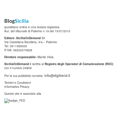
Blog
Sicilia
quotidiano online è una testata registrata.
Aut. del tribunale di Palermo n.19 del 15/07/2010
Editore: SiciliaOnDemand
Srl
Via Castellana Bandiera, 4/a – Palermo
Tel: 3511369305
P.IVA: 06220270828
Direttore responsabile:
Manlio Viola
SiciliaOnDemand
è iscritta al
Registro degli Operatori di Comunicazione (ROC)
con il numero 24809
info@digitrend.it
Per la tua pubblicità contatta:
Termini e Condizioni
Informativa Privacy
Questo sito è associato alla