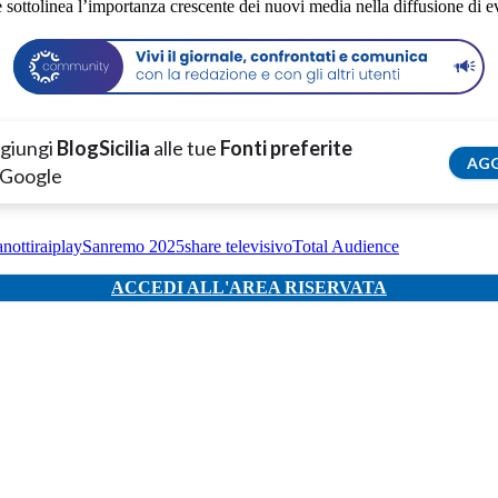
e sottolinea l’importanza crescente dei nuovi media nella diffusione di ev
giungi
BlogSicilia
alle tue
Fonti preferite
AGG
 Google
anotti
raiplay
Sanremo 2025
share televisivo
Total Audience
ACCEDI ALL'AREA RISERVATA