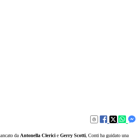
iancato da
Antonella Clerici
e
Gerry Scotti
, Conti ha guidato una