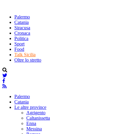
Palermo
Catania
Siracusa
Cronaca
Politica
Sport
Food
Talk Sicilia
Oltre lo stretto
Palermo
Catania
Le altre province
Agrigento
Caltanissetta
Enna
Messina