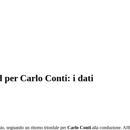
 per Carlo Conti: i dati
raio, segnando un ritorno trionfale per
Carlo Conti
alla conduzione. Aff