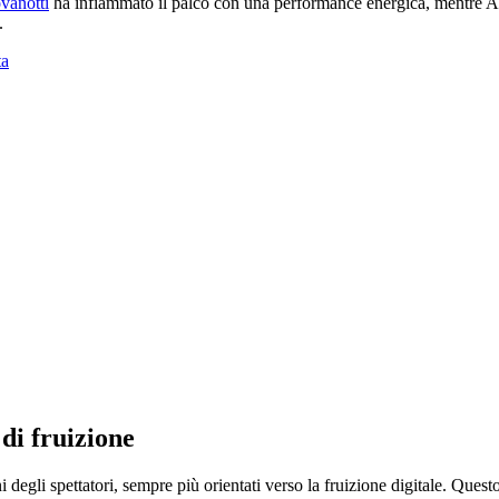
vanotti
ha infiammato il palco con una performance energica, mentre Ant
.
ta
di fruizione
i degli spettatori, sempre più orientati verso la fruizione digitale. Ques