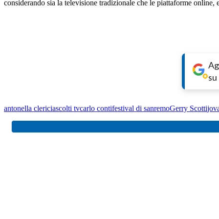
considerando sia la televisione tradizionale che le piattaforme online, 
Ag
su
antonella clerici
ascolti tv
carlo conti
festival di sanremo
Gerry Scotti
jov