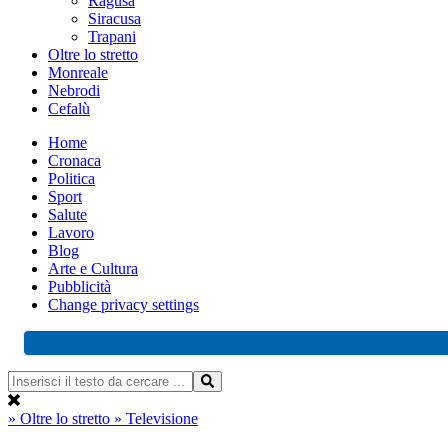
Ragusa
Siracusa
Trapani
Oltre lo stretto
Monreale
Nebrodi
Cefalù
Home
Cronaca
Politica
Sport
Salute
Lavoro
Blog
Arte e Cultura
Pubblicità
Change privacy settings
» Oltre lo stretto
» Televisione