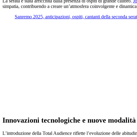
La serata è stata arricchita dalla presenza di ospiti di grande calibro.
Jo
simpatia, contribuendo a creare un’atmosfera coinvolgente e dinamica
Sanremo 2025, anticipazioni, ospiti, cantanti della seconda sera
Innovazioni tecnologiche e nuove modalità 
L’introduzione della Total Audience riflette l’evoluzione delle abitudin