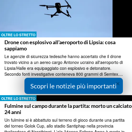
OLTRE LO STRETTO
Drone con esplosivo all’aeroporto di Lipsia: cosa
sappiamo
Le agenzie di sicurezza tedesche hanno accertato che il drone
trovato vicino a un aereo cargo Antonov ucraino all'aeroporto di
Lipsia/Halle era equipaggiato con esplosivo e detonatore.
Secondo fonti investigative conteneva 800 grammi di Semtex....
×
Continua a Leggere
Scopri le notizie più importanti
OLTRE LO STRETTO
Fulmine sul campo durante la partita: morto un calciato
24 anni
Un fulmine si è abbattuto sul terreno di gioco durante una partita
del torneo Golok Cup, allo stadio Santiphap nella provincia
thailandese di Narathiwat. L'ala 24enne Safwan Awae è morta in