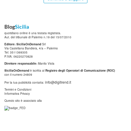
Blog
Sicilia
quotidiano online è una testata registrata.
Aut. del tribunale di Palermo n.19 del 15/07/2010
Editore: SiciliaOnDemand
Srl
Via Castellana Bandiera, 4/a – Palermo
Tel: 3511369305
P.IVA: 06220270828
Direttore responsabile:
Manlio Viola
SiciliaOnDemand
è iscritta al
Registro degli Operatori di Comunicazione (ROC)
con il numero 24809
info@digitrend.it
Per la tua pubblicità contatta:
Termini e Condizioni
Informativa Privacy
Questo sito è associato alla