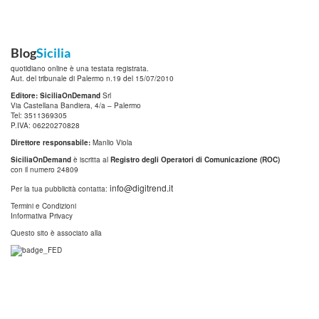
Blog
Sicilia
quotidiano online è una testata registrata.
Aut. del tribunale di Palermo n.19 del 15/07/2010
Editore: SiciliaOnDemand
Srl
Via Castellana Bandiera, 4/a – Palermo
Tel: 3511369305
P.IVA: 06220270828
Direttore responsabile:
Manlio Viola
SiciliaOnDemand
è iscritta al
Registro degli Operatori di Comunicazione (ROC)
con il numero 24809
info@digitrend.it
Per la tua pubblicità contatta:
Termini e Condizioni
Informativa Privacy
Questo sito è associato alla