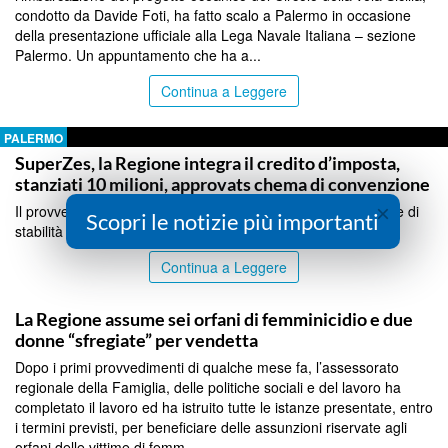
condotto da Davide Foti, ha fatto scalo a Palermo in occasione
della presentazione ufficiale alla Lega Navale Italiana – sezione
Palermo. Un appuntamento che ha a...
Continua a Leggere
PALERMO
SuperZes, la Regione integra il credito d’imposta,
stanziati 10 milioni, approvats chema di convenzione
×
Il provvedimento dà attuazione alla norma inserita nella legge di
Scopri le notizie più importanti
stabilità regionale 2026...
Continua a Leggere
PALERMO
La Regione assume sei orfani di femminicidio e due
donne “sfregiate” per vendetta
Dopo i primi provvedimenti di qualche mese fa, l’assessorato
regionale della Famiglia, delle politiche sociali e del lavoro ha
completato il lavoro ed ha istruito tutte le istanze presentate, entro
i termini previsti, per beneficiare delle assunzioni riservate agli
orfani delle vittime di femm...