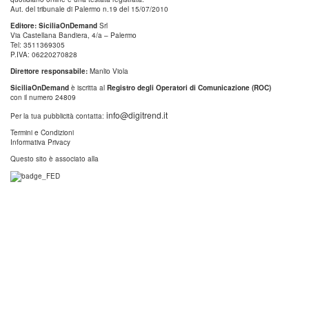
Aut. del tribunale di Palermo n.19 del 15/07/2010
Editore: SiciliaOnDemand
Srl
Via Castellana Bandiera, 4/a – Palermo
Tel: 3511369305
P.IVA: 06220270828
Direttore responsabile:
Manlio Viola
SiciliaOnDemand
è iscritta al
Registro degli Operatori di Comunicazione (ROC)
con il numero 24809
info@digitrend.it
Per la tua pubblicità contatta:
Termini e Condizioni
Informativa Privacy
Questo sito è associato alla