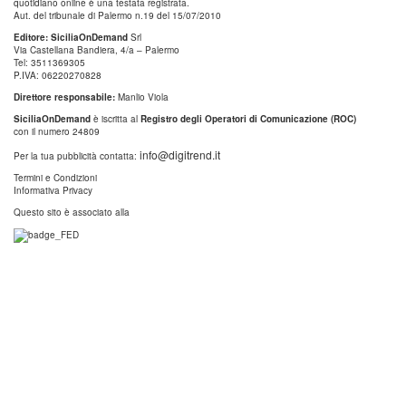
quotidiano online è una testata registrata.
Aut. del tribunale di Palermo n.19 del 15/07/2010
Editore: SiciliaOnDemand
Srl
Via Castellana Bandiera, 4/a – Palermo
Tel: 3511369305
P.IVA: 06220270828
Direttore responsabile:
Manlio Viola
SiciliaOnDemand
è iscritta al
Registro degli Operatori di Comunicazione (ROC)
con il numero 24809
info@digitrend.it
Per la tua pubblicità contatta:
Termini e Condizioni
Informativa Privacy
Questo sito è associato alla