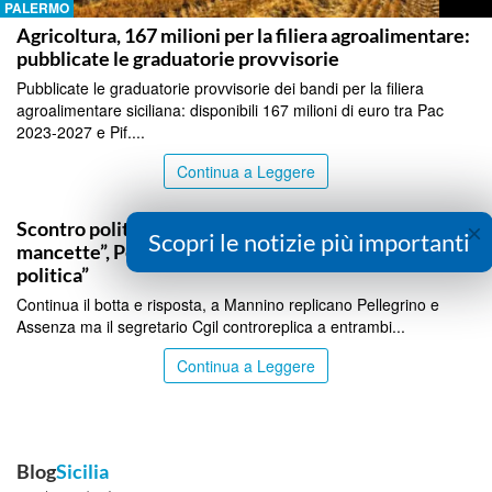
PALERMO
Agricoltura, 167 milioni per la filiera agroalimentare:
pubblicate le graduatorie provvisorie
Pubblicate le graduatorie provvisorie dei bandi per la filiera
agroalimentare siciliana: disponibili 167 milioni di euro tra Pac
2023-2027 e Pif....
Continua a Leggere
PALERMO
×
Scontro politico sulle variazioni di bilancio, Mannino: “
Scopri le notizie più importanti
mancette”, Pellegrino: “Faccia sindaco invece di oppos
politica”
Continua il botta e risposta, a Mannino replicano Pellegrino e
Assenza ma il segretario Cgil controreplica a entrambi...
Continua a Leggere
Blog
Sicilia