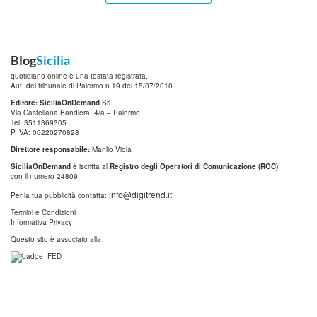
Blog
Sicilia
quotidiano online è una testata registrata.
Aut. del tribunale di Palermo n.19 del 15/07/2010
Editore: SiciliaOnDemand
Srl
Via Castellana Bandiera, 4/a – Palermo
Tel: 3511369305
P.IVA: 06220270828
Direttore responsabile:
Manlio Viola
SiciliaOnDemand
è iscritta al
Registro degli Operatori di Comunicazione (ROC)
con il numero 24809
info@digitrend.it
Per la tua pubblicità contatta:
Termini e Condizioni
Informativa Privacy
Questo sito è associato alla