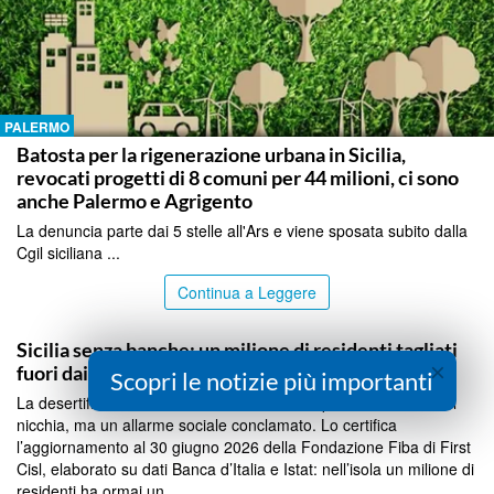
PALERMO
Batosta per la rigenerazione urbana in Sicilia,
revocati progetti di 8 comuni per 44 milioni, ci sono
anche Palermo e Agrigento
La denuncia parte dai 5 stelle all'Ars e viene sposata subito dalla
Cgil siciliana ...
Continua a Leggere
PALERMO
Sicilia senza banche: un milione di residenti tagliati
×
fuori dai servizi
Scopri le notizie più importanti
La desertificazione bancaria in Sicilia non è più un fenomeno di
nicchia, ma un allarme sociale conclamato. Lo certifica
l’aggiornamento al 30 giugno 2026 della Fondazione Fiba di First
Cisl, elaborato su dati Banca d’Italia e Istat: nell’isola un milione di
residenti ha ormai un...