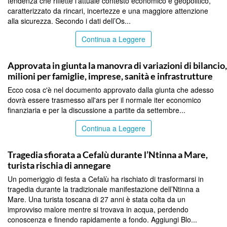
tendenza che riflette l’attuale contesto economico e geopolitico,
caratterizzato da rincari, incertezze e una maggiore attenzione
alla sicurezza. Secondo i dati dell’Os...
Continua a Leggere
PALERMO
Approvata in giunta la manovra di variazioni di bilancio
milioni per famiglie, imprese, sanità e infrastrutture
Ecco cosa c'è nel documento approvato dalla giunta che adesso
dovrà essere trasmesso all'ars per il normale iter economico
finanziaria e per la discussione a partite da settembre...
Continua a Leggere
PALERMO
Tragedia sfiorata a Cefalù durante l’Ntinna a Mare,
turista rischia di annegare
Un pomeriggio di festa a Cefalù ha rischiato di trasformarsi in
tragedia durante la tradizionale manifestazione dell’Ntinna a
Mare. Una turista toscana di 27 anni è stata colta da un
improvviso malore mentre si trovava in acqua, perdendo
conoscenza e finendo rapidamente a fondo. Aggiungi Blo...