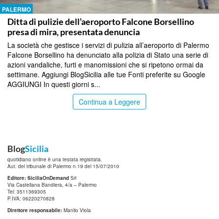
PALERMO
Ditta di pulizie dell’aeroporto Falcone Borsellino
presa di mira, presentata denuncia
La società che gestisce i servizi di pulizia all’aeroporto di Palermo
Falcone Borsellino ha denunciato alla polizia di Stato una serie di
azioni vandaliche, furti e manomissioni che si ripetono ormai da
settimane. Aggiungi BlogSicilia alle tue Fonti preferite su Google
AGGIUNGI In questi giorni s...
Continua a Leggere
Blog
Sicilia
quotidiano online è una testata registrata.
Aut. del tribunale di Palermo n.19 del 15/07/2010
Editore: SiciliaOnDemand
Srl
Via Castellana Bandiera, 4/a – Palermo
Tel: 3511369305
P.IVA: 06220270828
Direttore responsabile:
Manlio Viola