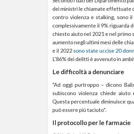
Secondo i dati del Dipartimento par
dei ministri le chiamate effettuate 
contro violenza e stalking, sono i
complessivamente il 9% riguarda d
chiesto aiuto nel 2021 e nel primo
aumento negli ultimi mesi delle chia
e il 2022
sono state uccise 20 don
L’86% dei delitti è avvenuto in ambi
Le difficoltà a denunciare
“Ad oggi purtroppo – dicono Balis
subiscono violenza chiede aiuto e
Questa percentuale diminuisce qua
può essere più taciuto”.
Il protocollo per le farmacie