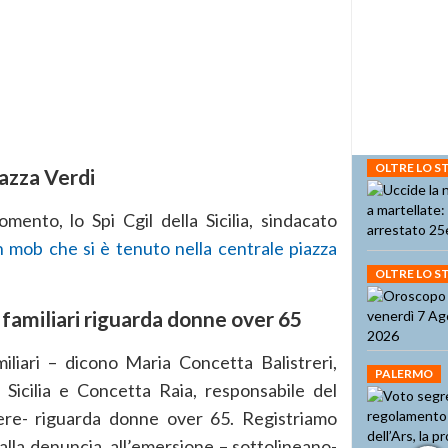
OLTRE LO 
iazza Verdi
omento, lo Spi Cgil della Sicilia, sindacato
h mob che si è tenuto nella centrale piazza
OLTRE LO 
 familiari riguarda donne over 65
iliari – dicono Maria Concetta Balistreri,
PALERMO
 Sicilia e Concetta Raia, responsabile del
nere- riguarda donne over 65. Registriamo
 alla denuncia, all’emersione – sottolineano-