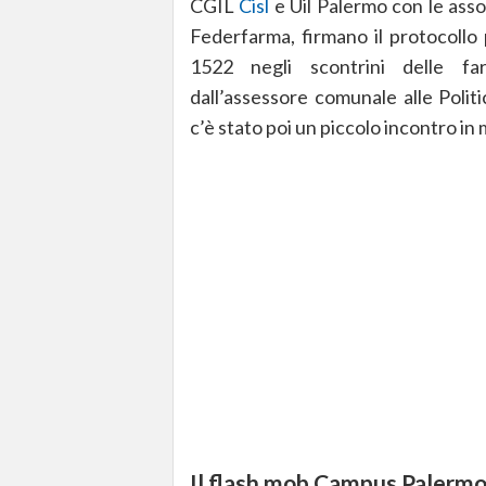
CGIL
Cisl
e Uil Palermo con le assoc
Federfarma, firmano il protocollo 
1522 negli scontrini delle fa
dall’assessore comunale alle Polit
c’è stato poi un piccolo incontro in 
Il flash mob Campus Palerm