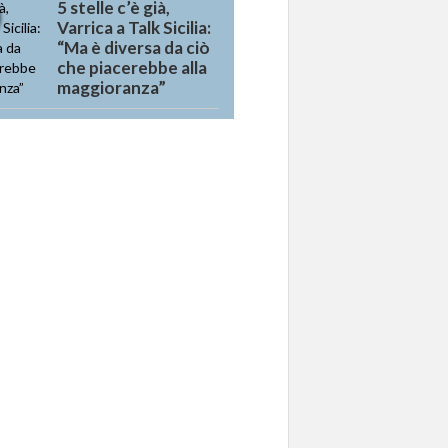
5 stelle c’è già,
Varrica a Talk Sicilia:
“Ma è diversa da ciò
che piacerebbe alla
maggioranza”