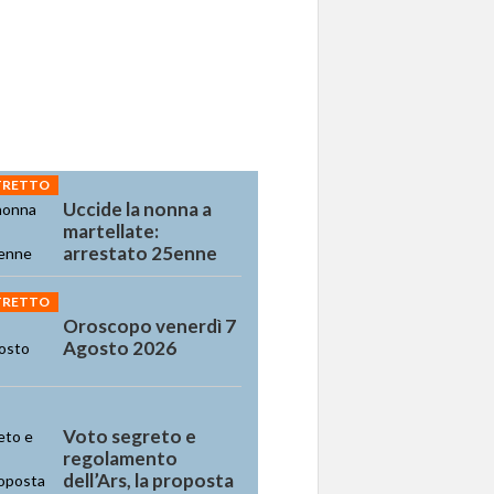
STRETTO
Uccide la nonna a
martellate:
arrestato 25enne
STRETTO
Oroscopo venerdì 7
Agosto 2026
Voto segreto e
regolamento
dell’Ars, la proposta