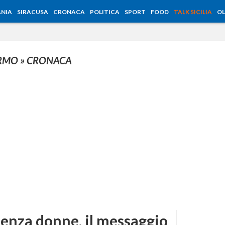
NIA
SIRACUSA
CRONACA
POLITICA
SPORT
FOOD
TALK SICILIA
OL
ERMO
» CRONACA
lenza donne, il messaggio