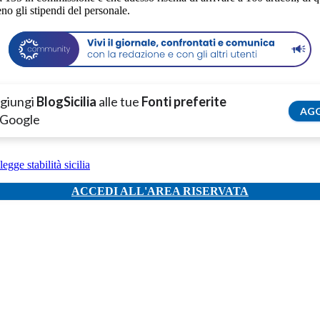
o gli stipendi del personale.
giungi
BlogSicilia
alle tue
Fonti preferite
AGG
 Google
legge stabilità sicilia
ACCEDI ALL'AREA RISERVATA