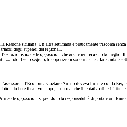
ella Regione siciliana. Un’altra settimana è praticamente trascorsa senza s
riabili degli stipendi dei regionali.
l’ostruzionismo delle opposizioni che anche ieri ha avuto la meglio. Il gov
ilizzando il voto segreto, le opposizioni sono riuscite a fare andare sot
 l’assessore all’Economia Gaetano Armao doveva firmare con la Bei, per 
o il bello e il cattivo tempo, a riprova che il tentativo di ieri fatto ne
rmao le opposizioni si prendono la responsabilità di portare un danno ve