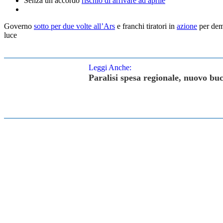
Senza un accordo
rischio di arrivare ad aprile
Governo
sotto per due volte all’Ars
e franchi tiratori in
azione
per dem
luce
Leggi Anche:
Paralisi spesa regionale, nuovo buc