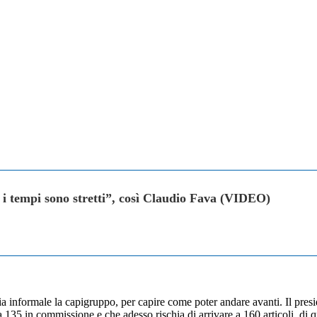
 i tempi sono stretti”, così Claudio Fava (VIDEO)
ia informale la capigruppo, per capire come poter andare avanti. Il pres
o a 135 in commissione e che adesso rischia di arrivare a 160 articoli, d