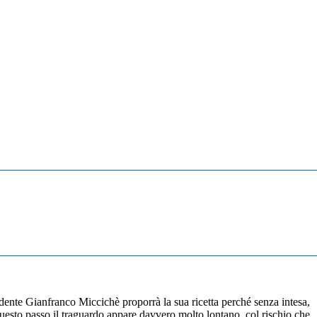
idente Gianfranco Miccichè proporrà la sua ricetta perché senza intesa,
i questo passo il traguardo appare davvero molto lontano, col rischio che