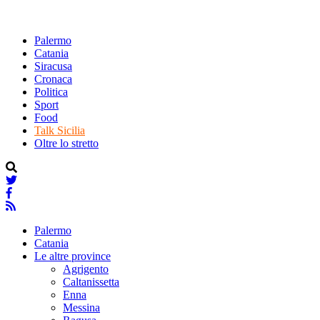
Palermo
Catania
Siracusa
Cronaca
Politica
Sport
Food
Talk Sicilia
Oltre lo stretto
Palermo
Catania
Le altre province
Agrigento
Caltanissetta
Enna
Messina