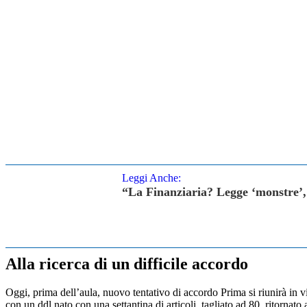
Leggi Anche:
“La Finanziaria? Legge ‘monstre’,
Alla ricerca di un difficile accordo
Oggi, prima dell’aula, nuovo tentativo di accordo Prima si riunirà in v
con un ddl nato con una settantina di articoli, tagliato ad 80, ritornat