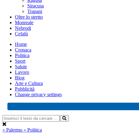
Ragusa
Siracusa
Trapani
Oltre lo stretto
Monreale
Nebrodi
Cefalù
Home
Cronaca
Politica
Sport
Salute
Lavoro
Blog
Arte e Cultura
Pubblicità
Change privacy settings
» Palermo
» Politica