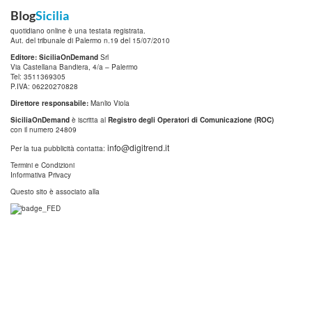
Blog
Sicilia
quotidiano online è una testata registrata.
Aut. del tribunale di Palermo n.19 del 15/07/2010
Editore: SiciliaOnDemand
Srl
Via Castellana Bandiera, 4/a – Palermo
Tel: 3511369305
P.IVA: 06220270828
Direttore responsabile:
Manlio Viola
SiciliaOnDemand
è iscritta al
Registro degli Operatori di Comunicazione (ROC)
con il numero 24809
info@digitrend.it
Per la tua pubblicità contatta:
Termini e Condizioni
Informativa Privacy
Questo sito è associato alla