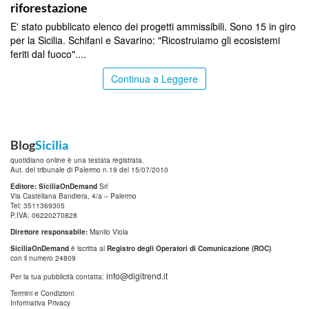
riforestazione
E' stato pubblicato elenco dei progetti ammissibili. Sono 15 in giro
per la Sicilia. Schifani e Savarino: "Ricostruiamo gli ecosistemi
feriti dal fuoco"....
Continua a Leggere
Blog
Sicilia
quotidiano online è una testata registrata.
Aut. del tribunale di Palermo n.19 del 15/07/2010
Editore: SiciliaOnDemand
Srl
Via Castellana Bandiera, 4/a – Palermo
Tel: 3511369305
P.IVA: 06220270828
Direttore responsabile:
Manlio Viola
SiciliaOnDemand
è iscritta al
Registro degli Operatori di Comunicazione (ROC)
con il numero 24809
info@digitrend.it
Per la tua pubblicità contatta:
Termini e Condizioni
Informativa Privacy