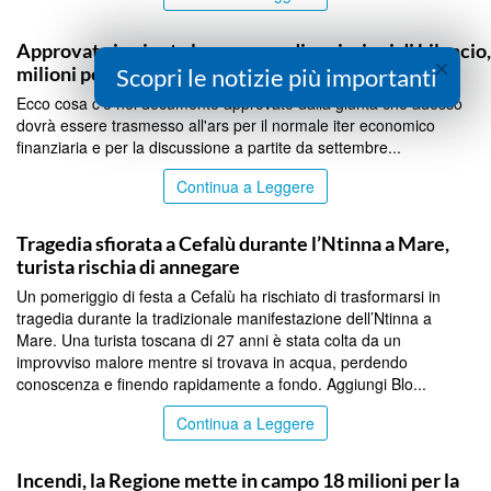
PALERMO
Approvata in giunta la manovra di variazioni di bilancio
×
milioni per famiglie, imprese, sanità e infrastrutture
Scopri le notizie più importanti
Ecco cosa c'è nel documento approvato dalla giunta che adesso
dovrà essere trasmesso all'ars per il normale iter economico
finanziaria e per la discussione a partite da settembre...
Continua a Leggere
PALERMO
Tragedia sfiorata a Cefalù durante l’Ntinna a Mare,
turista rischia di annegare
Un pomeriggio di festa a Cefalù ha rischiato di trasformarsi in
tragedia durante la tradizionale manifestazione dell’Ntinna a
Mare. Una turista toscana di 27 anni è stata colta da un
improvviso malore mentre si trovava in acqua, perdendo
conoscenza e finendo rapidamente a fondo. Aggiungi Blo...
Continua a Leggere
PALERMO
Incendi, la Regione mette in campo 18 milioni per la