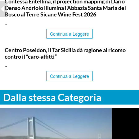
Contessa Entellina, il projection mapping di Dario
Denso Andriolo illumina l’Abbazia Santa Maria del
Bosco al Terre Sicane Wine Fest 2026
..
Continua a Leggere
COMMUNITY
Centro Poseidon, il Tar Sicilia dà ragione al ricorso
contro il “caro-affitti”
..
Continua a Leggere
Dalla stessa Categoria