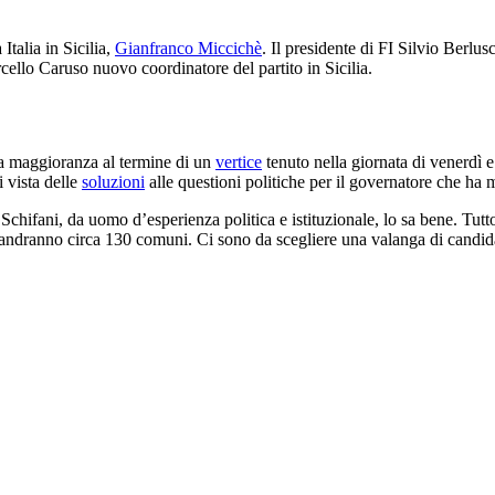
Italia in Sicilia,
Gianfranco Miccichè
. Il presidente di FI Silvio Berlu
ello Caruso nuovo coordinatore del partito in Sicilia.
lla maggioranza al termine di un
vertice
tenuto nella giornata di venerdì 
i vista delle
soluzioni
alle questioni politiche per il governatore che ha m
Schifani, da uomo d’esperienza politica e istituzionale, lo sa bene. Tut
o andranno circa 130 comuni. Ci sono da scegliere una valanga di candida