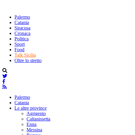
Palermo
Catania
Siracusa
Cronaca
Politica
Sport
Food
Talk Sicilia
Oltre lo stretto
Palermo
Catania
Le altre province
Agrigento
Caltanissetta
Enna
Messina