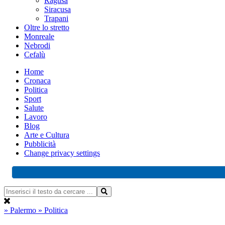
Ragusa
Siracusa
Trapani
Oltre lo stretto
Monreale
Nebrodi
Cefalù
Home
Cronaca
Politica
Sport
Salute
Lavoro
Blog
Arte e Cultura
Pubblicità
Change privacy settings
» Palermo
» Politica