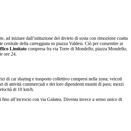
te, ad iniziare dall’istituzione del
divieto di sosta con rimozione coatta
te centrale della carreggiata su piazza Valdesi. Ciò
per consentire ai
fico Limitato
compresa fra via Torre di Mondello, piazza Mondello,
le ore 24.
izi di car sharing e trasporto collettivo compresi nella zona; veicoli
lari di attività commerciali e dei loro dipendenti muniti di pass; mezzi
velocità di 10 km/h.
si fino all’incrocio con via Galatea. Diventa invece a senso unico di