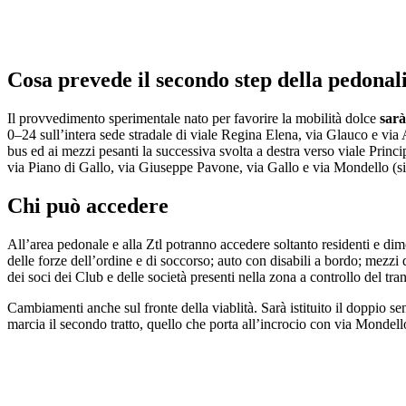
Cosa prevede il secondo step della pedonal
Il provvedimento sperimentale nato per favorire la mobilità dolce
sarà
0
–
24
sull’intera sede stradale di viale Regina Elena, via Glauco e via
bus ed ai mezzi pesanti la succes
siva svolta a destra verso viale Princ
via Piano di Gallo, via Giuseppe Pavone, via Gallo e via Mondello (sino
Chi può accedere
All’area pedonale e alla Ztl potranno accedere soltanto residenti e dimor
delle forze dell’ordine e di soccorso; auto con disabili a bordo; mezzi de
dei soci dei Club e delle società presenti nella zona a controllo del tra
Cambiamenti anche sul fronte della viablità. Sarà istituito il doppio se
marcia il secondo tratto, quello che porta all’incrocio con via Mondello