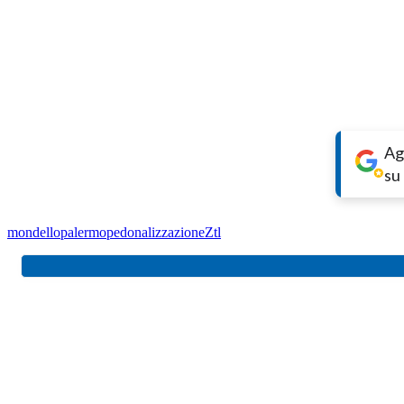
Ag
su
mondello
palermo
pedonalizzazione
Ztl