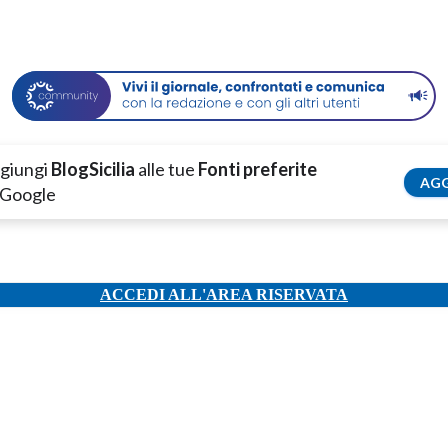
giungi
BlogSicilia
alle tue
Fonti preferite
AGG
 Google
ACCEDI ALL'AREA RISERVATA