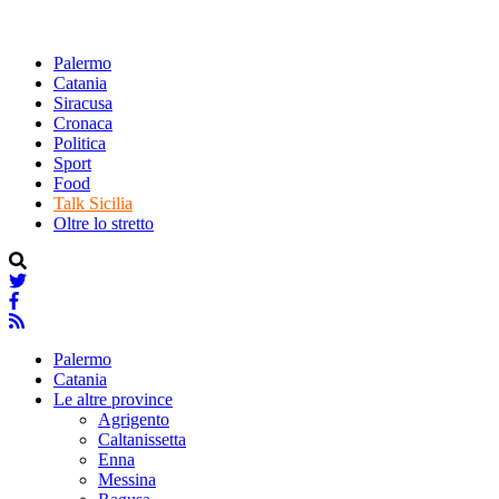
Palermo
Catania
Siracusa
Cronaca
Politica
Sport
Food
Talk Sicilia
Oltre lo stretto
Palermo
Catania
Le altre province
Agrigento
Caltanissetta
Enna
Messina