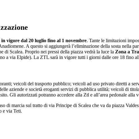
izzazione
 in vigore dal 20 luglio fino al 1 novembre
. Tante le limitazioni impos
 Anadiomene. A questo si aggiungerà l’eliminazione della sosta nella par
ipe di Scalea.
Proprio nei pressi della piazza vedrà la luce la
Zona a Traf
 a via Elpide). La ZTL sarà in vigore tutti i giorni dalle ore 18 fino al
anti; veicoli del trasporto pubblico; veicoli ad uso privato diretti a serv
lle aziende e società eroganti servizi di pubblica utilità; veicoli di tito
nsito. Gli autorizzati potranno accedere alla Ztl e all’area pedonale alla 
nso di marcia sul tratto di via Principe di Scalea che va da piazza Valde
 e via Teti.