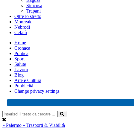
Ragusa
Siracusa
Trapani
Oltre lo stretto
Monreale
Nebrodi
Cefalù
Home
Cronaca
Politica
Sport
Salute
Lavoro
Blog
Arte e Cultura
Pubblicità
Change privacy settings
» Palermo
» Trasporti & Viabilità