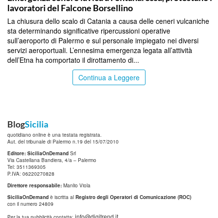
lavoratori del Falcone Borsellino
La chiusura dello scalo di Catania a causa delle ceneri vulcaniche
sta determinando significative ripercussioni operative
sull’aeroporto di Palermo e sul personale impiegato nei diversi
servizi aeroportuali. L’ennesima emergenza legata all’attività
dell’Etna ha comportato il dirottamento di...
Continua a Leggere
Blog
Sicilia
quotidiano online è una testata registrata.
Aut. del tribunale di Palermo n.19 del 15/07/2010
Editore: SiciliaOnDemand
Srl
Via Castellana Bandiera, 4/a – Palermo
Tel: 3511369305
P.IVA: 06220270828
Direttore responsabile:
Manlio Viola
SiciliaOnDemand
è iscritta al
Registro degli Operatori di Comunicazione (ROC)
con il numero 24809
info@digitrend.it
Per la tua pubblicità contatta: