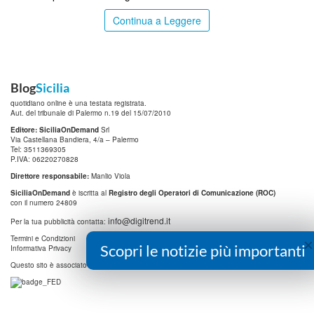
Continua a Leggere
Blog
Sicilia
quotidiano online è una testata registrata.
Aut. del tribunale di Palermo n.19 del 15/07/2010
Editore: SiciliaOnDemand
Srl
Via Castellana Bandiera, 4/a – Palermo
Tel: 3511369305
P.IVA: 06220270828
Direttore responsabile:
Manlio Viola
SiciliaOnDemand
è iscritta al
Registro degli Operatori di Comunicazione (ROC)
con il numero 24809
info@digitrend.it
Per la tua pubblicità contatta:
Termini e Condizioni
×
Scopri le notizie più importanti
Informativa Privacy
Questo sito è associato alla