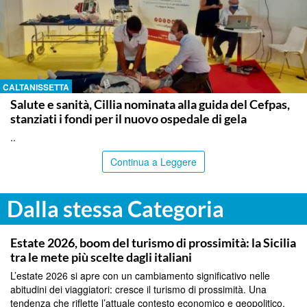
CALTANISSETTA
Salute e sanità, Cillia nominata alla guida del Cefpas,
stanziati i fondi per il nuovo ospedale di gela
..
Continua a Leggere
Dalla stessa Categoria
PALERMO
Estate 2026, boom del turismo di prossimità: la Sicilia
tra le mete più scelte dagli italiani
L’estate 2026 si apre con un cambiamento significativo nelle
abitudini dei viaggiatori: cresce il turismo di prossimità. Una
tendenza che riflette l’attuale contesto economico e geopolitico,