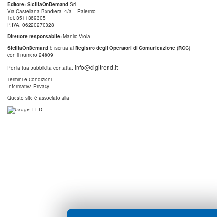
Editore: SiciliaOnDemand
Srl
Via Castellana Bandiera, 4/a – Palermo
Tel: 3511369305
P.IVA: 06220270828
Direttore responsabile:
Manlio Viola
SiciliaOnDemand
è iscritta al
Registro degli Operatori di Comunicazione (ROC)
con il numero 24809
info@digitrend.it
Per la tua pubblicità contatta:
Termini e Condizioni
Informativa Privacy
Questo sito è associato alla