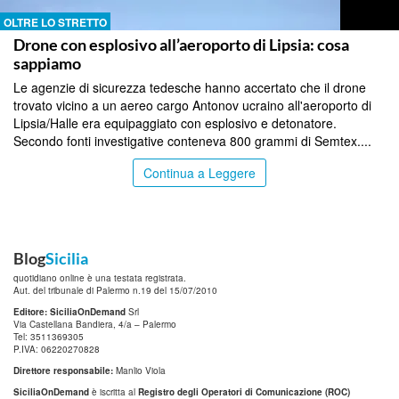
OLTRE LO STRETTO
Drone con esplosivo all’aeroporto di Lipsia: cosa
sappiamo
Le agenzie di sicurezza tedesche hanno accertato che il drone
trovato vicino a un aereo cargo Antonov ucraino all'aeroporto di
Lipsia/Halle era equipaggiato con esplosivo e detonatore.
Secondo fonti investigative conteneva 800 grammi di Semtex....
Continua a Leggere
Blog
Sicilia
quotidiano online è una testata registrata.
Aut. del tribunale di Palermo n.19 del 15/07/2010
Editore: SiciliaOnDemand
Srl
Via Castellana Bandiera, 4/a – Palermo
Tel: 3511369305
P.IVA: 06220270828
Direttore responsabile:
Manlio Viola
SiciliaOnDemand
è iscritta al
Registro degli Operatori di Comunicazione (ROC)