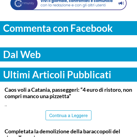
Commenta con Facebook
Dal Web
Ultimi Articoli Pubblicati
CATANIA
Caos voli a Catania, passeggeri: “4 euro di ristoro, non
compri manco una pizzetta”
..
Continua a Leggere
MESSINA
Completata la demolizione della baraccopoli del