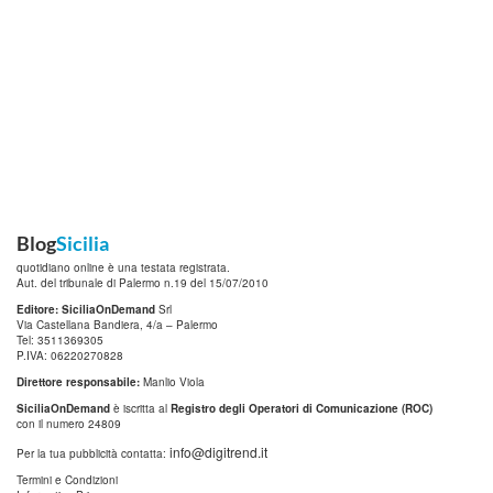
Blog
Sicilia
quotidiano online è una testata registrata.
Aut. del tribunale di Palermo n.19 del 15/07/2010
Editore: SiciliaOnDemand
Srl
Via Castellana Bandiera, 4/a – Palermo
Tel: 3511369305
P.IVA: 06220270828
Direttore responsabile:
Manlio Viola
SiciliaOnDemand
è iscritta al
Registro degli Operatori di Comunicazione (ROC)
con il numero 24809
info@digitrend.it
Per la tua pubblicità contatta:
Termini e Condizioni