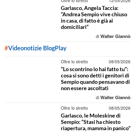
Oltre lo stretto
12/05/2026
Garlasco, Angela Taccia:
“Andrea Sempio vive chiuso
in casa, di fatto è già ai
domiciliari”
Walter Giannò
di
#
Videonotizie BlogPlay
Oltre lo stretto
08/05/2026
“Lo scontrino lo hai fatto tu”:
cosa si sono detti i genitori di
Sempio quando pensavano di
non essere ascoltati
Walter Giannò
di
Oltre lo stretto
08/05/2026
Garlasco, le Moleskine di
Sempio: “Stasi ha chiesto
riapertura, mamma in panico”