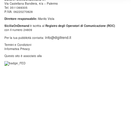
Via Castellana Bandiera, 4/a – Palermo
Tel: 3511369305
P.IVA: 06220270828
Direttore responsabile:
Manlio Viola
SiciliaOnDemand
è iscritta al
Registro degli Operatori di Comunicazione (ROC)
con il numero 24809
info@digitrend.it
Per la tua pubblicità contatta:
Termini e Condizioni
Informativa Privacy
Questo sito è associato alla