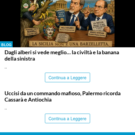
BLOG
Dagli alberi si vede meglio… la civiltà e la banana
della sinistra
..
Continua a Leggere
PALERMO
Uccisi da un commando mafioso, Palermo ricorda
Cassarà e Antiochia
..
Continua a Leggere