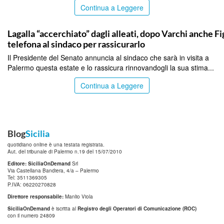
Continua a Leggere
PALERMO
Lagalla “accerchiato” dagli alleati, dopo Varchi anche F
telefona al sindaco per rassicurarlo
Il Presidente del Senato annuncia al sindaco che sarà in visita a
Palermo questa estate e lo rassicura rinnovandogli la sua stima...
Continua a Leggere
Blog
Sicilia
quotidiano online è una testata registrata.
Aut. del tribunale di Palermo n.19 del 15/07/2010
Editore: SiciliaOnDemand
Srl
Via Castellana Bandiera, 4/a – Palermo
Tel: 3511369305
P.IVA: 06220270828
Direttore responsabile:
Manlio Viola
SiciliaOnDemand
è iscritta al
Registro degli Operatori di Comunicazione (ROC)
con il numero 24809