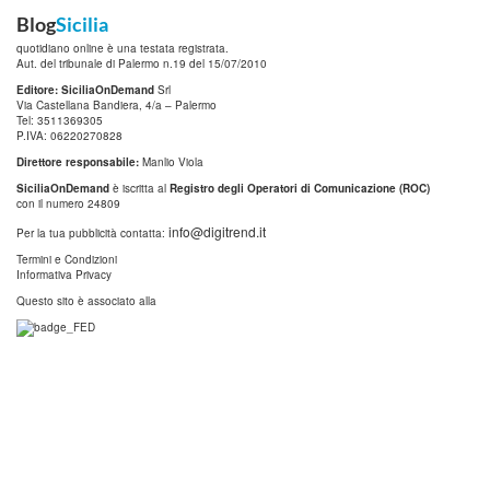
Blog
Sicilia
quotidiano online è una testata registrata.
Aut. del tribunale di Palermo n.19 del 15/07/2010
Editore: SiciliaOnDemand
Srl
Via Castellana Bandiera, 4/a – Palermo
Tel: 3511369305
P.IVA: 06220270828
Direttore responsabile:
Manlio Viola
SiciliaOnDemand
è iscritta al
Registro degli Operatori di Comunicazione (ROC)
con il numero 24809
info@digitrend.it
Per la tua pubblicità contatta:
Termini e Condizioni
Informativa Privacy
Questo sito è associato alla