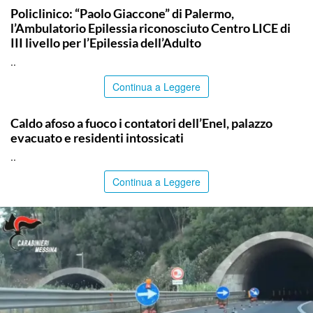
Policlinico: “Paolo Giaccone” di Palermo,
l’Ambulatorio Epilessia riconosciuto Centro LICE di
III livello per l’Epilessia dell’Adulto
..
Continua a Leggere
PALERMO
Caldo afoso a fuoco i contatori dell’Enel, palazzo
evacuato e residenti intossicati
..
Continua a Leggere