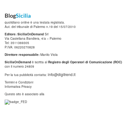
Blog
Sicilia
quotidiano online è una testata registrata.
Aut. del tribunale di Palermo n.19 del 15/07/2010
Editore: SiciliaOnDemand
Srl
Via Castellana Bandiera, 4/a – Palermo
Tel: 3511369305
P.IVA: 06220270828
Direttore responsabile:
Manlio Viola
SiciliaOnDemand
è iscritta al
Registro degli Operatori di Comunicazione (ROC)
con il numero 24809
info@digitrend.it
Per la tua pubblicità contatta:
Termini e Condizioni
Informativa Privacy
Questo sito è associato alla