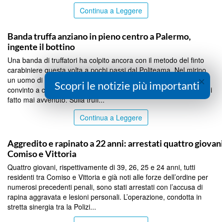
Continua a Leggere
PALERMO
Banda truffa anziano in pieno centro a Palermo,
ingente il bottino
Una banda di truffatori ha colpito ancora con il metodo del finto
carabiniere questa volta a pochi passi dal Politeama. Nel mirino
×
un uomo di 79 anni, presidente di un’associazione di categoria,
Scopri le notizie più importanti
convinto a consegnare soldi e gioielli per un presunto incidente di
fatto mai avvenuto. Sulla truff...
Continua a Leggere
PALERMO
Aggredito e rapinato a 22 anni: arrestati quattro giovani
Comiso e Vittoria
Quattro giovani, rispettivamente di 39, 26, 25 e 24 anni, tutti
residenti tra Comiso e Vittoria e già noti alle forze dell’ordine per
numerosi precedenti penali, sono stati arrestati con l’accusa di
rapina aggravata e lesioni personali. L’operazione, condotta in
stretta sinergia tra la Polizi...