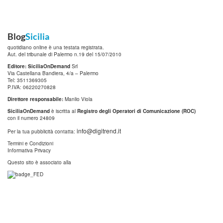
Blog
Sicilia
quotidiano online è una testata registrata.
Aut. del tribunale di Palermo n.19 del 15/07/2010
Editore: SiciliaOnDemand
Srl
Via Castellana Bandiera, 4/a – Palermo
Tel: 3511369305
P.IVA: 06220270828
Direttore responsabile:
Manlio Viola
SiciliaOnDemand
è iscritta al
Registro degli Operatori di Comunicazione (ROC)
con il numero 24809
info@digitrend.it
Per la tua pubblicità contatta:
Termini e Condizioni
Informativa Privacy
Questo sito è associato alla