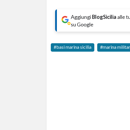
Aggiungi
BlogSicilia
alle 
su Google
basi marina sicilia
marina milita