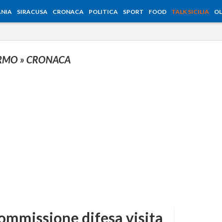
NIA
SIRACUSA
CRONACA
POLITICA
SPORT
FOOD
TALK SICILIA
OL
ERMO
» CRONACA
Commissione difesa visita