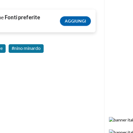
tue
Fonti preferite
AGGIUNGI
re
nino minardo