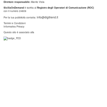
Direttore responsabile:
Manlio Viola
SiciliaOnDemand
è iscritta al
Registro degli Operatori di Comunicazione (ROC)
con il numero 24809
info@digitrend.it
Per la tua pubblicità contatta:
Termini e Condizioni
Informativa Privacy
Questo sito è associato alla