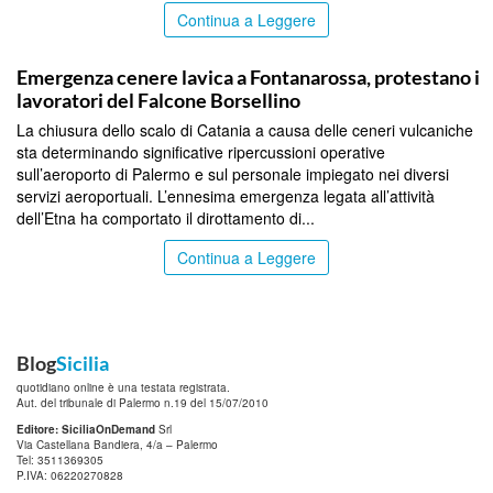
Continua a Leggere
PALERMO
Emergenza cenere lavica a Fontanarossa, protestano i
lavoratori del Falcone Borsellino
La chiusura dello scalo di Catania a causa delle ceneri vulcaniche
sta determinando significative ripercussioni operative
sull’aeroporto di Palermo e sul personale impiegato nei diversi
servizi aeroportuali. L’ennesima emergenza legata all’attività
dell’Etna ha comportato il dirottamento di...
Continua a Leggere
Blog
Sicilia
quotidiano online è una testata registrata.
Aut. del tribunale di Palermo n.19 del 15/07/2010
Editore: SiciliaOnDemand
Srl
Via Castellana Bandiera, 4/a – Palermo
Tel: 3511369305
P.IVA: 06220270828