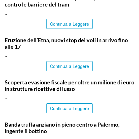
contro le barriere del tram
..
Continua a Leggere
CATANIA
Eruzione dell’Etna, nuovi stop dei voli in arrivo fino
alle 17
..
Continua a Leggere
PALERMO
Scoperta evasione fiscale per oltre un milione di euro
in strutture ricettive di lusso
..
Continua a Leggere
PALERMO
Banda truffa anziano in pieno centro a Palermo,
ingente il bottino