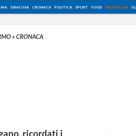
NIA
SIRACUSA
CRONACA
POLITICA
SPORT
FOOD
TALK SICILIA
OL
ERMO
» CRONACA
gano, ricordati i