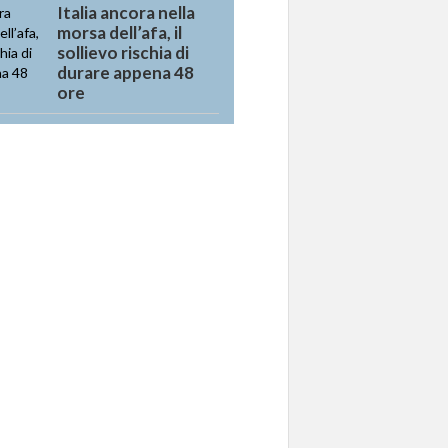
Italia ancora nella
morsa dell’afa, il
sollievo rischia di
durare appena 48
ore