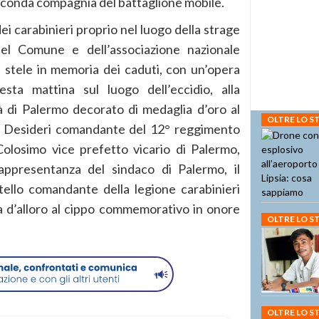
seconda compagnia del battaglione mobile.
dei carabinieri proprio nel luogo della strage
del Comune e dell’associazione nazionale
na stele in memoria dei caduti, con un’opera
esta mattina sul luogo dell’eccidio, alla
à di Palermo decorato di medaglia d’oro al
OLTRE LO 
rea Desideri comandante del 12° reggimento
 Colosimo vice prefetto vicario di Palermo,
rappresentanza del sindaco di Palermo, il
tello comandante della legione carabinieri
a d’alloro al cippo commemorativo in onore
OLTRE LO 
OLTRE LO 