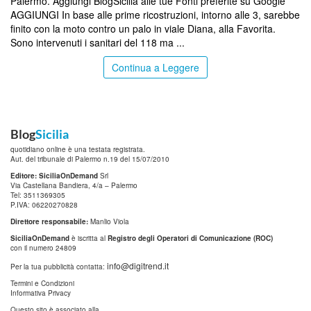
Palermo. Aggiungi BlogSicilia alle tue Fonti preferite su Google
AGGIUNGI In base alle prime ricostruzioni, intorno alle 3, sarebbe
finito con la moto contro un palo in viale Diana, alla Favorita.
Sono intervenuti i sanitari del 118 ma ...
Continua a Leggere
Blog
Sicilia
quotidiano online è una testata registrata.
Aut. del tribunale di Palermo n.19 del 15/07/2010
Editore: SiciliaOnDemand
Srl
Via Castellana Bandiera, 4/a – Palermo
Tel: 3511369305
P.IVA: 06220270828
Direttore responsabile:
Manlio Viola
SiciliaOnDemand
è iscritta al
Registro degli Operatori di Comunicazione (ROC)
con il numero 24809
info@digitrend.it
Per la tua pubblicità contatta:
Termini e Condizioni
Informativa Privacy
Questo sito è associato alla