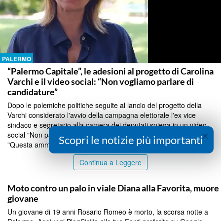
PALERMO
“Palermo Capitale”, le adesioni al progetto di Carolina
Varchi e il video social: “Non vogliamo parlare di
candidature”
Dopo le polemiche politiche seguite al lancio del progetto della
Varchi considerato l'avvio della campagna elettorale l'ex vice
sindaco e segretario alla camera dei deputati spiega in un video
×
social "Non parliamo di candidature ma di Palermo" e precisa
Scopri le notizie più importanti
"Questa amministrazione ha salvato la mcittà"...
Continua a Leggere
PALERMO
Moto contro un palo in viale Diana alla Favorita, muore
giovane
Un giovane di 19 anni Rosario Romeo è morto, la scorsa notte a