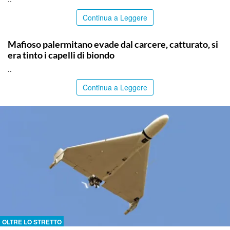
Continua a Leggere
PALERMO
Mafioso palermitano evade dal carcere, catturato, si
era tinto i capelli di biondo
..
Continua a Leggere
OLTRE LO STRETTO