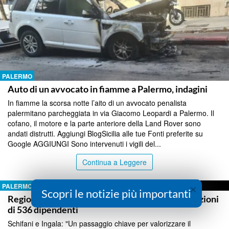
PALERMO
Auto di un avvocato in fiamme a Palermo, indagini
In fiamme la scorsa notte l’aito di un avvocato penalista
palermitano parcheggiata in via Giacomo Leopardi a Palermo. Il
cofano, il motore e la parte anteriore della Land Rover sono
andati distrutti. Aggiungi BlogSicilia alle tue Fonti preferite su
Google AGGIUNGI Sono intervenuti i vigili del...
Continua a Leggere
×
PALERMO
Scopri le notizie più importanti
Regione, pubblicate le graduatorie per le promozioni
di 536 dipendenti
Schifani e Ingala: "Un passaggio chiave per valorizzare il