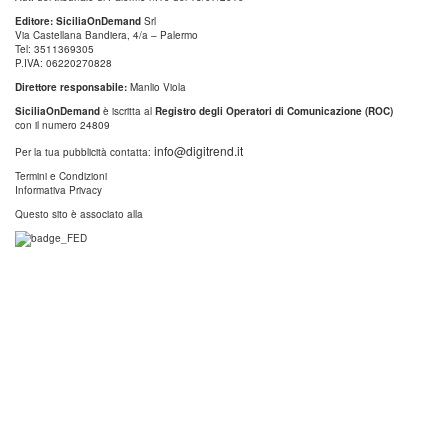
Editore: SiciliaOnDemand
Srl
Via Castellana Bandiera, 4/a – Palermo
Tel: 3511369305
P.IVA: 06220270828
Direttore responsabile:
Manlio Viola
SiciliaOnDemand
è iscritta al
Registro degli Operatori di Comunicazione (ROC)
con il numero 24809
info@digitrend.it
Per la tua pubblicità contatta:
Termini e Condizioni
Informativa Privacy
Questo sito è associato alla