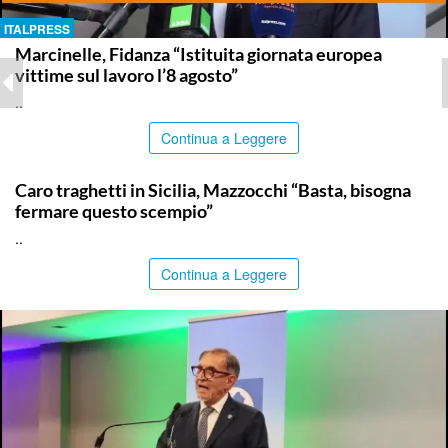
ITALPRESS
Marcinelle, Fidanza “Istituita giornata europea
vittime sul lavoro l’8 agosto”
..
Continua a Leggere
ITALPRESS
Caro traghetti in Sicilia, Mazzocchi “Basta, bisogna
fermare questo scempio”
..
Continua a Leggere