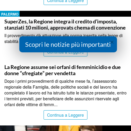
Continua a Leggere
PALERMO
SuperZes, la Regione integra il credito d’imposta,
stanziati 10 milioni, approvats chema di convenzione
Il provvedimento dà attuazione alla norma inserita nella legge di
×
stabilità regionale 2026...
Scopri le notizie più importanti
Continua a Leggere
PALERMO
La Regione assume sei orfani di femminicidio e due
donne “sfregiate” per vendetta
Dopo i primi provvedimenti di qualche mese fa, l’assessorato
regionale della Famiglia, delle politiche sociali e del lavoro ha
completato il lavoro ed ha istruito tutte le istanze presentate, entro
i termini previsti, per beneficiare delle assunzioni riservate agli
orfani delle vittime di femm...
Continua a Leggere