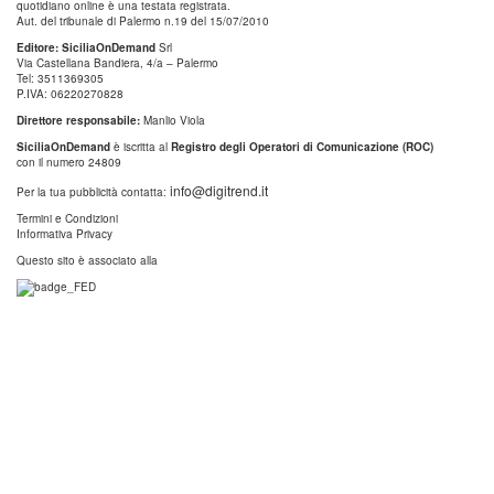
quotidiano online è una testata registrata.
Aut. del tribunale di Palermo n.19 del 15/07/2010
Editore: SiciliaOnDemand
Srl
Via Castellana Bandiera, 4/a – Palermo
Tel: 3511369305
P.IVA: 06220270828
Direttore responsabile:
Manlio Viola
SiciliaOnDemand
è iscritta al
Registro degli Operatori di Comunicazione (ROC)
con il numero 24809
info@digitrend.it
Per la tua pubblicità contatta:
Termini e Condizioni
Informativa Privacy
Questo sito è associato alla