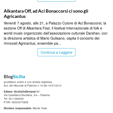
PALERMO
Alkantara Off, ad Aci Bonaccorsi ci sono gli
Agricantus
Venerdì 7 agosto, alle 21, a Palazzo Cutore di Aci Bonaccorsi, la
sezione Off di Alkantara Fest, il festival internazionale di folk e
world music organizzato dall’associazione culturale Darshan, con
la direzione artistica di Mario Gulisano, ospita il concerto dei
rinnovati Agricantus, ensemble pa...
Continua a Leggere
Blog
Sicilia
quotidiano online è una testata registrata.
Aut. del tribunale di Palermo n.19 del 15/07/2010
Editore: SiciliaOnDemand
Srl
Via Castellana Bandiera, 4/a – Palermo
Tel: 3511369305
P.IVA: 06220270828
Direttore responsabile:
Manlio Viola