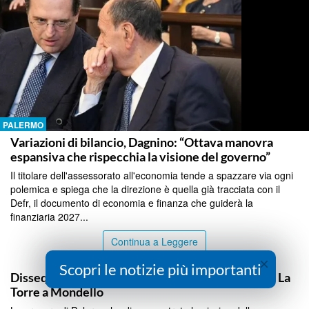
PALERMO
Variazioni di bilancio, Dagnino: “Ottava manovra
espansiva che rispecchia la visione del governo”
Il titolare dell'assessorato all'economia tende a spazzare via ogni
polemica e spiega che la direzione è quella già tracciata con il
Defr, il documento di economia e finanza che guiderà la
finanziaria 2027...
Continua a Leggere
×
PALERMO
Scopri le notizie più importanti
Dissequestrate dalla procura le piscine dell’hotel La
Torre a Mondello