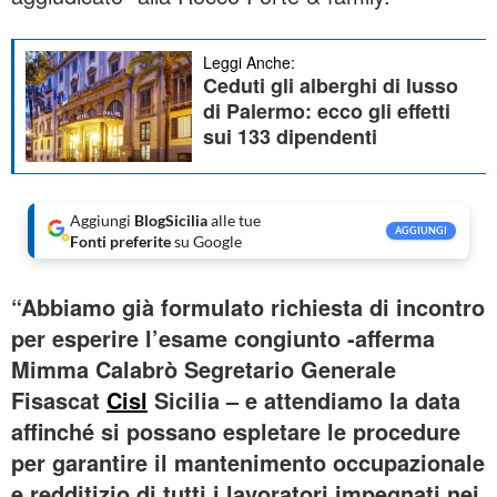
Leggi Anche:
Ceduti gli alberghi di lusso
di Palermo: ecco gli effetti
sui 133 dipendenti
Aggiungi
BlogSicilia
alle tue
AGGIUNGI
Fonti preferite
su Google
“Abbiamo già formulato richiesta di incontro
per esperire l’esame congiunto -afferma
Mimma Calabrò Segretario Generale
Fisascat
Cisl
Sicilia – e attendiamo la data
affinché si possano espletare le procedure
per garantire il mantenimento occupazionale
e redditizio di tutti i lavoratori impegnati nei