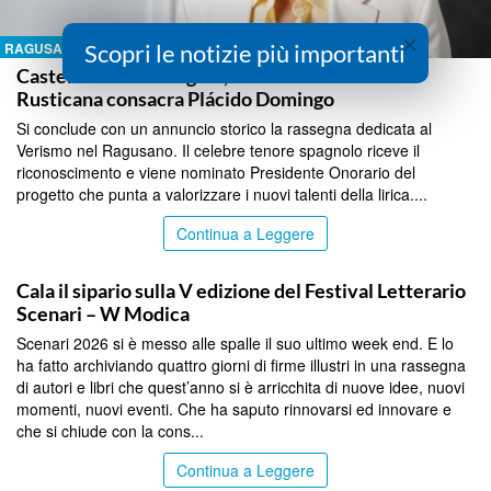
×
Scopri le notizie più importanti
RAGUSA
Castello di Donnafugata, il Premio Cavalleria
Rusticana consacra Plácido Domingo
Si conclude con un annuncio storico la rassegna dedicata al
Verismo nel Ragusano. Il celebre tenore spagnolo riceve il
riconoscimento e viene nominato Presidente Onorario del
progetto che punta a valorizzare i nuovi talenti della lirica....
Continua a Leggere
RAGUSA
Cala il sipario sulla V edizione del Festival Letterario
Scenari – W Modica
Scenari 2026 si è messo alle spalle il suo ultimo week end. E lo
ha fatto archiviando quattro giorni di firme illustri in una rassegna
di autori e libri che quest’anno si è arricchita di nuove idee, nuovi
momenti, nuovi eventi. Che ha saputo rinnovarsi ed innovare e
che si chiude con la cons...
Continua a Leggere