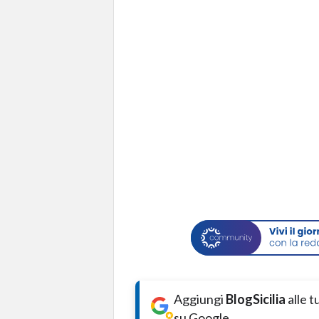
Aggiungi
BlogSicilia
alle 
su Google