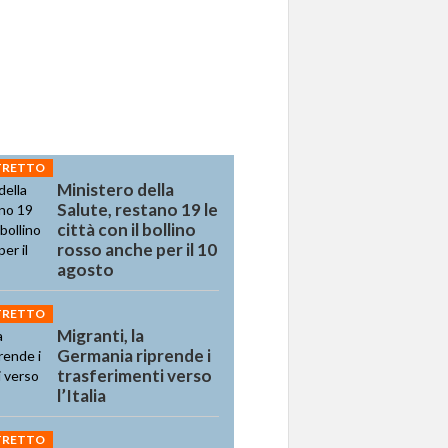
STRETTO
Ministero della
Salute, restano 19 le
città con il bollino
rosso anche per il 10
agosto
STRETTO
Migranti, la
Germania riprende i
trasferimenti verso
l’Italia
STRETTO