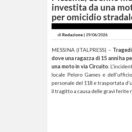
investita da una mot
per omicidio stradal
di
Redazione
|
29/06/2026
MESSINA (ITALPRESS) –
Tragedia
dove una ragazza di 15 anni ha pe
una moto in via Circuito
. L’incide
locale Peloro Games e dell’uffici
personale del 118 e trasportata d’
il tragitto a causa delle gravi ferite 