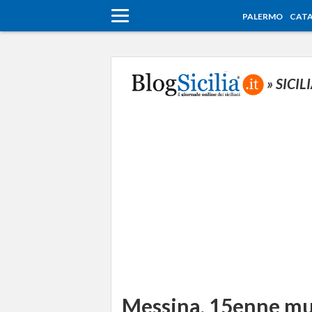
PALERMO
CATA
» SICIL
Messina, 15enne mu