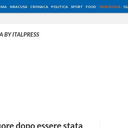
NIA
SIRACUSA
CRONACA
POLITICA
SPORT
FOOD
TALK SICILIA
OL
IA BY ITALPRESS
ore dopo essere stata