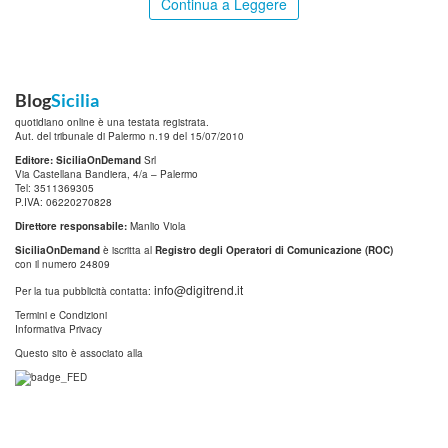
Continua a Leggere
Blog
Sicilia
quotidiano online è una testata registrata.
Aut. del tribunale di Palermo n.19 del 15/07/2010
Editore: SiciliaOnDemand
Srl
Via Castellana Bandiera, 4/a – Palermo
Tel: 3511369305
P.IVA: 06220270828
Direttore responsabile:
Manlio Viola
SiciliaOnDemand
è iscritta al
Registro degli Operatori di Comunicazione (ROC)
con il numero 24809
info@digitrend.it
Per la tua pubblicità contatta:
Termini e Condizioni
Informativa Privacy
Questo sito è associato alla