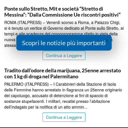
SICILIA BY ITALPRESS
Ponte sullo Stretto, Mit e società “Stretto di
Messina”: “Dalla Commissione Ue riscontri positivi”
ROMA (ITALPRESS) – Venerdì scorso a Roma, a Palazzo Chigi,
si è tenuto un vertice di Governo dedicato al Ponte sullo Stretto, ai
tempi e alle scadenze del cronoprogramma rifatto in vista della
×
nuova delibera da sottoporre all’esame del Cipess. In quella
Scopri le notizie più importanti
stessa giornata, si legge sulla Gazzetta...
Continua a Leggere
SICILIA BY ITALPRESS
Tradito dall’odore della marijuana, 25enne arrestato
con 1 kg di droga nel Palermitano
PALERMO (ITALPRESS) – I Carabinieri della Stazione di Isola
delle Femmine hanno arrestato in flagranza un 25enne originario
del capoluogo, accusato di detenzione ai fini di spaccio di
sostanze stupefacenti. I militari, recatisi presso l’abitazione
dell’indagato per la notifica di un atto ammin...
Continua a Leggere