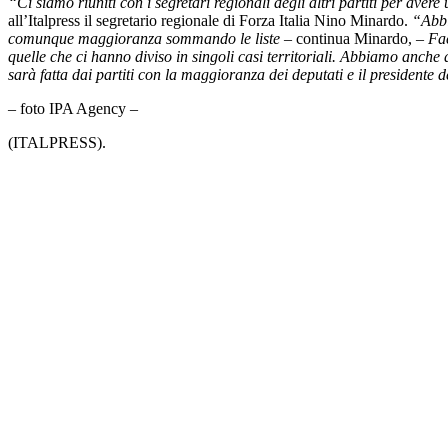
“Ci siamo riuniti con i segretari regionali degli altri partiti per aver
all’Italpress il segretario regionale di Forza Italia Nino Minardo.
“Abbi
comunque maggioranza sommando le liste
– continua Minardo, –
Fac
quelle che ci hanno diviso in singoli casi territoriali. Abbiamo anch
sarà fatta dai partiti con la maggioranza dei deputati e il presidente 
– foto IPA Agency –
(ITALPRESS).