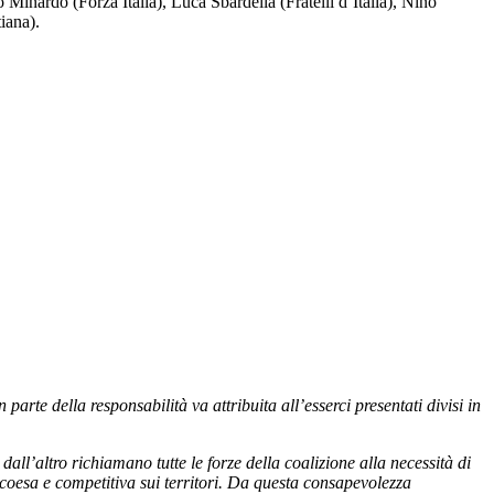
Minardo (Forza Italia), Luca Sbardella (Fratelli d’Italia), Nino
iana).
te della responsabilità va attribuita all’esserci presentati divisi in
dall’altro richiamano tutte le forze della coalizione alla necessità di
 coesa e competitiva sui territori. Da questa consapevolezza