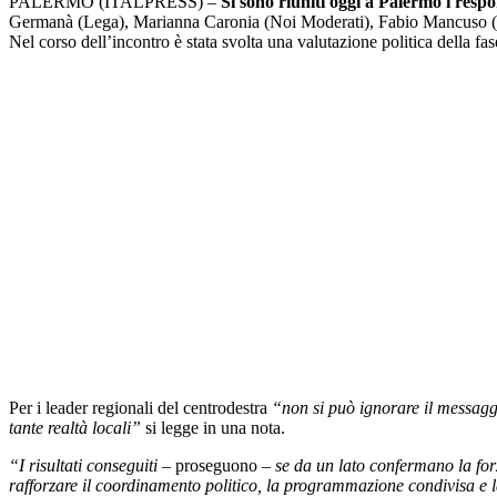
PALERMO (ITALPRESS) –
Si sono riuniti oggi a Palermo i respon
Germanà (Lega), Marianna Caronia (Noi Moderati), Fabio Mancuso (G
Nel corso dell’incontro è stata svolta una valutazione politica della fase
Per i leader regionali del centrodestra
“non si può ignorare il messaggio
tante realtà locali”
si legge in una nota.
“I risultati conseguiti
– proseguono –
se da un lato confermano la forza
rafforzare il coordinamento politico, la programmazione condivisa e l