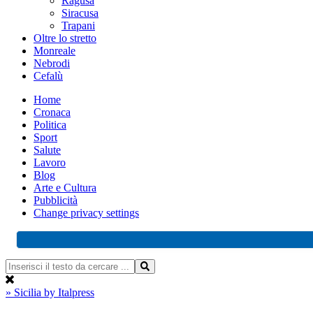
Ragusa
Siracusa
Trapani
Oltre lo stretto
Monreale
Nebrodi
Cefalù
Home
Cronaca
Politica
Sport
Salute
Lavoro
Blog
Arte e Cultura
Pubblicità
Change privacy settings
» Sicilia by Italpress