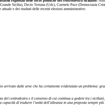
sabili regionali delle forze politiche del centrodestra siciliano:
Nino 
rande Sicilia), Decio Terrana (Udc), Carmelo Pace (Democrazia Crist
 attuale e dei risultati delle recenti elezioni amministrative.
 arrivato dalle urne che ha certamente evidenziato un problema: gran par
 del centrodestra e il consenso di cui continua a godere tra i siciliani, 
a capacità di tradurre l’unità dell’alleanza in una proposta sempre più