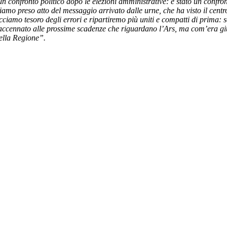
e un confronto politico dopo le elezioni amministrative: è stato un confro
amo preso atto del messaggio arrivato dalle urne, che ha visto il cent
ciamo tesoro degli errori e ripartiremo più uniti e compatti di prima:
e accennato alle prossime scadenze che riguardano l’Ars, ma com’era gi
della Regione”.