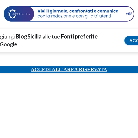
giungi
BlogSicilia
alle tue
Fonti preferite
AGG
 Google
ACCEDI ALL'AREA RISERVATA