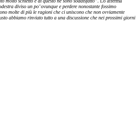
nto molto schietto e di questo ne sono soddisfatto”.
Lo afferma
rodestra diviso un po’ ovunque e perdere nonostante fossimo
 sono molte di più le ragioni che ci uniscono che non ovviamente
usto abbiamo rinviato tutto a una discussione che nei prossimi giorni