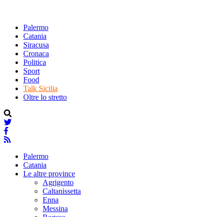
Palermo
Catania
Siracusa
Cronaca
Politica
Sport
Food
Talk Sicilia
Oltre lo stretto
Palermo
Catania
Le altre province
Agrigento
Caltanissetta
Enna
Messina