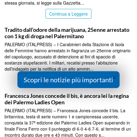
stessa giornata, si legge sulla Gazzetta...
Continua a Leggere
SICILIA BY ITALPRESS
Tradito dall’odore della marijuana, 25enne arrestato
con 1 kg di droga nel Palermitano
PALERMO (ITALPRESS) – I Carabinieri della Stazione di Isola
delle Femmine hanno arrestato in flagranza un 25enne originario
del capoluogo, accusato di detenzione ai fini di spaccio di
sostanze stupefacenti. I militari, recatisi presso l’abitazione
dell’indagato per la notifica di un atto ammin...
×
Scopri le notizie più importanti
Continua a Leggere
SICILIA BY ITALPRESS
Francesca Jones concede il bis, è ancora lei la regina
dei Palermo Ladies Open
PALERMO (ITALPRESS) – Francesca Jones concede il bis. La
britannica, testa di serie numero 1 e campionessa uscente,
conquista la 37ª edizione dei Palermo Ladies Open superando in
finale Fiona Ferro con il punteggio di 6-0 4-6 7-6, al termine di un
incontro durato due ore e 43 minuti. Con questo s...