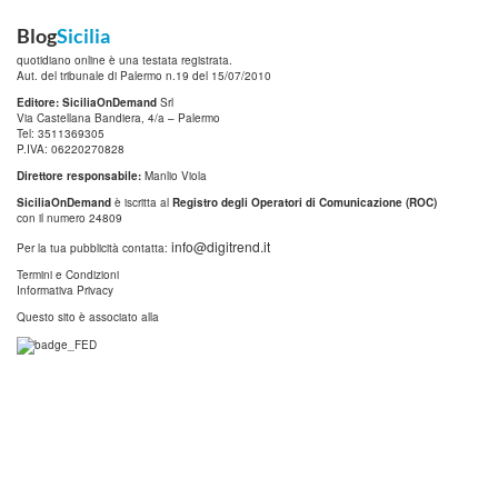
Blog
Sicilia
quotidiano online è una testata registrata.
Aut. del tribunale di Palermo n.19 del 15/07/2010
Editore: SiciliaOnDemand
Srl
Via Castellana Bandiera, 4/a – Palermo
Tel: 3511369305
P.IVA: 06220270828
Direttore responsabile:
Manlio Viola
SiciliaOnDemand
è iscritta al
Registro degli Operatori di Comunicazione (ROC)
con il numero 24809
info@digitrend.it
Per la tua pubblicità contatta:
Termini e Condizioni
Informativa Privacy
Questo sito è associato alla