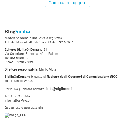
Continua a Leggere
Blog
Sicilia
quotidiano online è una testata registrata.
Aut. del tribunale di Palermo n.19 del 15/07/2010
Editore: SiciliaOnDemand
Srl
Via Castellana Bandiera, 4/a – Palermo
Tel: 3511369305
P.IVA: 06220270828
Direttore responsabile:
Manlio Viola
SiciliaOnDemand
è iscritta al
Registro degli Operatori di Comunicazione (ROC)
con il numero 24809
info@digitrend.it
Per la tua pubblicità contatta:
Termini e Condizioni
Informativa Privacy
Questo sito è associato alla