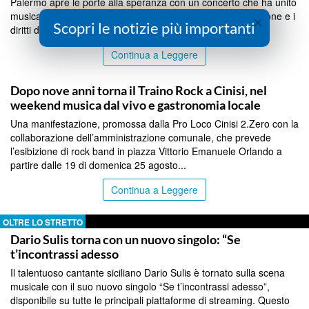
Palermo apre le porte alla speranza con un concerto che ha unito
musica e impegno civile per difendere la libertà di espressione e i
×
Scopri le notizie più importanti
diritti delle donne....
Continua a Leggere
PALERMO
Dopo nove anni torna il Traino Rock a Cinisi, nel
weekend musica dal vivo e gastronomia locale
Una manifestazione, promossa dalla Pro Loco Cinisi 2.Zero con la
collaborazione dell’amministrazione comunale, che prevede
l’esibizione di rock band in piazza Vittorio Emanuele Orlando a
partire dalle 19 di domenica 25 agosto...
Continua a Leggere
OLTRE LO STRETTO
Dario Sulis torna con un nuovo singolo: “Se
t’incontrassi adesso
Il talentuoso cantante siciliano Dario Sulis è tornato sulla scena
musicale con il suo nuovo singolo “Se t’incontrassi adesso”,
disponibile su tutte le principali piattaforme di streaming. Questo