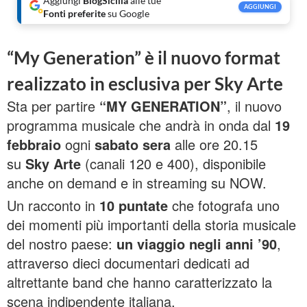
Aggiungi
BlogSicilia
alle tue
AGGIUNGI
Fonti preferite
su Google
“My Generation” è il nuovo format
realizzato in esclusiva per Sky Arte
Sta per partire
“MY GENERATION”
, il nuovo
programma musicale che andrà in onda dal
19
febbraio
ogni
sabato sera
alle ore 20.15
su
Sky Arte
(canali 120 e 400), disponibile
anche on demand e in streaming su NOW.
Un racconto in
10 puntate
che fotografa uno
dei momenti più importanti della storia musicale
del nostro paese:
un viaggio negli anni ’90
,
attraverso dieci documentari dedicati ad
altrettante band che hanno caratterizzato la
scena indipendente italiana.